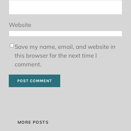
Website
Save my name, email, and website in
this browser for the next time I
comment.
MORE POSTS