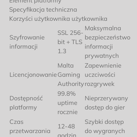
Element platformy
Specyfikacja techniczna
Korzyści użytkownika użytkownika
Maksymalna
SSL 256-
Szyfrowanie
bezpieczeństwo
bit + TLS
informacji
informacji
1.3
prywatnych
Malta
Zapewnienie
Licencjonowanie
Gaming
uczciwości
Authority
rozgrywek
99.8%
Dostępność
Nieprzerywany
uptime
platformy
dostęp do gier
rocznie
Czas
Szybki dostęp
12-48
przetwarzania
do wygranych
godzin