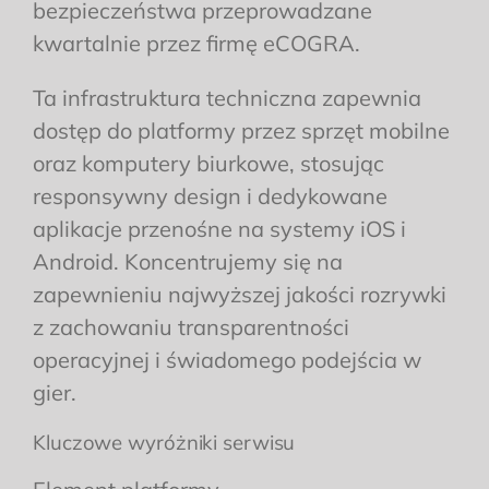
bezpieczeństwa przeprowadzane
kwartalnie przez firmę eCOGRA.
Ta infrastruktura techniczna zapewnia
dostęp do platformy przez sprzęt mobilne
oraz komputery biurkowe, stosując
responsywny design i dedykowane
aplikacje przenośne na systemy iOS i
Android. Koncentrujemy się na
zapewnieniu najwyższej jakości rozrywki
z zachowaniu transparentności
operacyjnej i świadomego podejścia w
gier.
Kluczowe wyróżniki serwisu