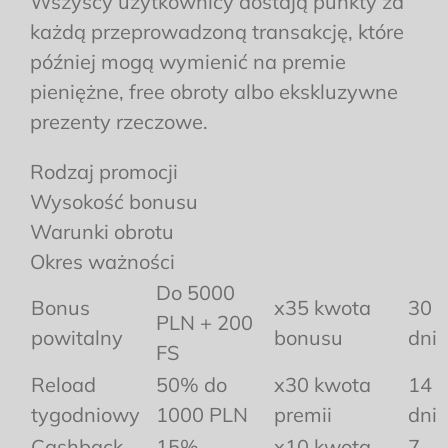
Wszyscy użytkownicy dostają punkty za
każdą przeprowadzoną transakcję, które
później mogą wymienić na premie
pieniężne, free obroty albo ekskluzywne
prezenty rzeczowe.
Rodzaj promocji
Wysokość bonusu
Warunki obrotu
Okres ważności
Do 5000
Bonus
x35 kwota
30
PLN + 200
powitalny
bonusu
dni
FS
Reload
50% do
x30 kwota
14
tygodniowy
1000 PLN
premii
dni
Cashback
15%
x10 kwota
7