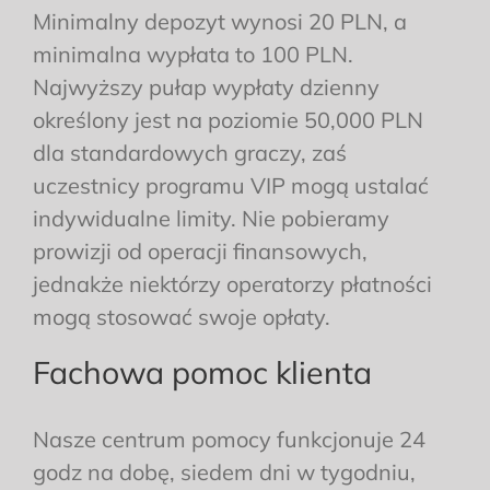
Minimalny depozyt wynosi 20 PLN, a
minimalna wypłata to 100 PLN.
Najwyższy pułap wypłaty dzienny
określony jest na poziomie 50,000 PLN
dla standardowych graczy, zaś
uczestnicy programu VIP mogą ustalać
indywidualne limity. Nie pobieramy
prowizji od operacji finansowych,
jednakże niektórzy operatorzy płatności
mogą stosować swoje opłaty.
Fachowa pomoc klienta
Nasze centrum pomocy funkcjonuje 24
godz na dobę, siedem dni w tygodniu,