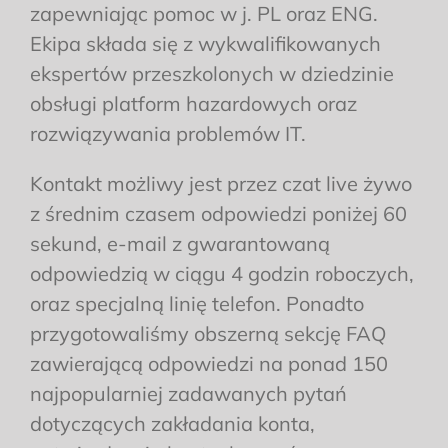
zapewniając pomoc w j. PL oraz ENG.
Ekipa składa się z wykwalifikowanych
ekspertów przeszkolonych w dziedzinie
obsługi platform hazardowych oraz
rozwiązywania problemów IT.
Kontakt możliwy jest przez czat live żywo
z średnim czasem odpowiedzi poniżej 60
sekund, e-mail z gwarantowaną
odpowiedzią w ciągu 4 godzin roboczych,
oraz specjalną linię telefon. Ponadto
przygotowaliśmy obszerną sekcję FAQ
zawierającą odpowiedzi na ponad 150
najpopularniej zadawanych pytań
dotyczących zakładania konta,