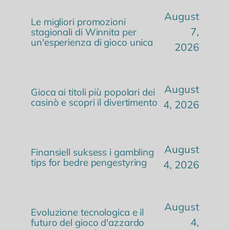
August
Le migliori promozioni
7,
stagionali di Winnita per
un'esperienza di gioco unica
2026
August
Gioca ai titoli più popolari dei
casinò e scopri il divertimento
4, 2026
August
Finansiell suksess i gambling
tips for bedre pengestyring
4, 2026
August
Evoluzione tecnologica e il
4,
futuro del gioco d'azzardo