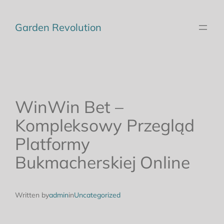
Skip
to
Garden Revolution
content
WinWin Bet –
Kompleksowy Przegląd
Platformy
Bukmacherskiej Online
Written by
admin
in
Uncategorized