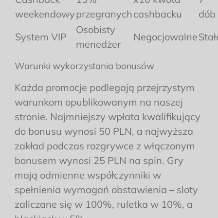
weekendowy
przegranych
cashbacku
dób
Osobisty
System VIP
Negocjowalne
Stał
menedżer
Warunki wykorzystania bonusów
Każda promocje podlegają przejrzystym
warunkom opublikowanym na naszej
stronie. Najmniejszy wpłata kwalifikujący
do bonusu wynosi 50 PLN, a najwyższa
zakład podczas rozgrywce z włączonym
bonusem wynosi 25 PLN na spin. Gry
mają odmienne współczynniki w
spełnienia wymagań obstawienia – sloty
zaliczane się w 100%, ruletka w 10%, a