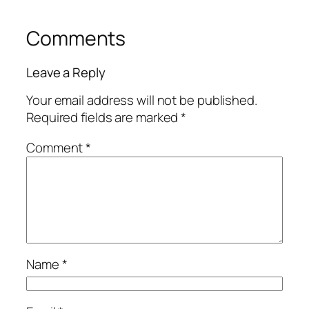
Comments
Leave a Reply
Your email address will not be published.
Required fields are marked
*
Comment
*
Name
*