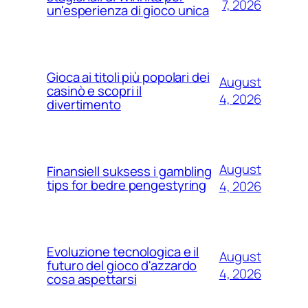
7, 2026
un'esperienza di gioco unica
Gioca ai titoli più popolari dei
August
casinò e scopri il
4, 2026
divertimento
August
Finansiell suksess i gambling
tips for bedre pengestyring
4, 2026
Evoluzione tecnologica e il
August
futuro del gioco d'azzardo
4, 2026
cosa aspettarsi