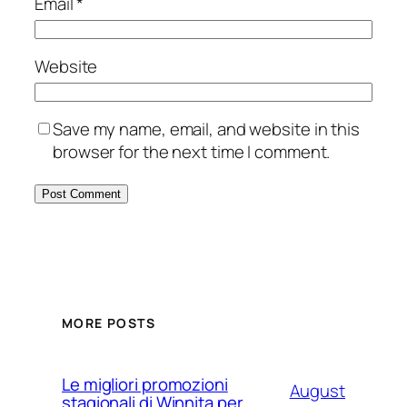
Email
*
Website
Save my name, email, and website in this
browser for the next time I comment.
MORE POSTS
Le migliori promozioni
August
stagionali di Winnita per