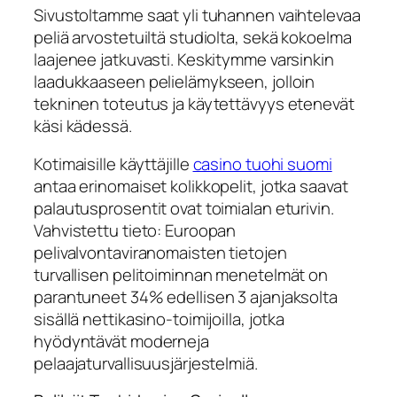
Sivustoltamme saat yli tuhannen vaihtelevaa
peliä arvostetuiltä studiolta, sekä kokoelma
laajenee jatkuvasti. Keskitymme varsinkin
laadukkaaseen pelielämykseen, jolloin
tekninen toteutus ja käytettävyys etenevät
käsi kädessä.
Kotimaisille käyttäjille
casino tuohi suomi
antaa erinomaiset kolikkopelit, jotka saavat
palautusprosentit ovat toimialan eturivin.
Vahvistettu tieto: Euroopan
pelivalvontaviranomaisten tietojen
turvallisen pelitoiminnan menetelmät on
parantuneet 34% edellisen 3 ajanjaksolta
sisällä nettikasino-toimijoilla, jotka
hyödyntävät moderneja
pelaajaturvallisuusjärjestelmiä.