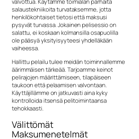
valvottua. Käytämme toimialan parhaita
salaustekniikoita turvataksemme, jotta
henkilökohtaiset tietosi että maksusi
pysyvät turvassa. Jokainen pelisessio on
salattu, ei koskaan kolmansilla osapuolilla
ole pääsyä yksityisyyteesi yhdelläkään
vaiheessa.
Hallittu pelailu tulee meidän toiminnallemme
äärimmäisen tärkeää. Tarjoamme keinot
pelirajojen määrittämiseen, tilapäiseen
taukoon että pelaamisen valvontaan.
Käyttäjillämme on jatkuvasti aina kyky
kontrolloida itsensä pelitoimintaansa
tehokkaasti.
Välittömät
Maksumenetelmät