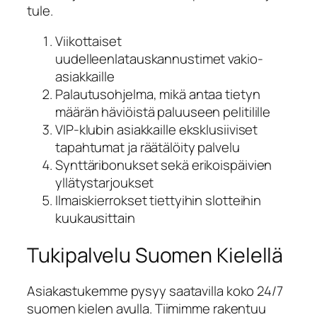
tule.
Viikottaiset
uudelleenlatauskannustimet vakio-
asiakkaille
Palautusohjelma, mikä antaa tietyn
määrän häviöistä paluuseen pelitilille
VIP-klubin asiakkaille eksklusiiviset
tapahtumat ja räätälöity palvelu
Synttäribonukset sekä erikoispäivien
yllätystarjoukset
Ilmaiskierrokset tiettyihin slotteihin
kuukausittain
Tukipalvelu Suomen Kielellä
Asiakastukemme pysyy saatavilla koko 24/7
suomen kielen avulla. Tiimimme rakentuu