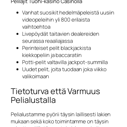
Pelilajit Tuohi-kasino Casinolla
Vanhat suosikit hedelmäpeleistä uusiin
videopeleihin yli 800 erilaista
vaihtoehtoa
Livepöydät taitavien dealereiden
seurassa reaaliajassa
Perinteiset pelit blackjackista
kiekkopeliin ja baccaratiin
Potti-pelit valtavilla jackpot-summilla
Uudet pelit, joita tuodaan joka viikko
valikoimaan
Tietoturva että Varmuus
Pelialustalla
Pelialustamme pyörii täysin laillisesti lakien
mukaan sekä koko toimintamme on täysin