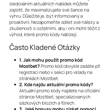
sledováním aktuálních nabídek můžete
zajistit, že maximalizujete své šance na
výhru. Důležité je, být informovaný a
proaktivní. Nezapomeňte sdílet své nálezy a
zkušenosti s ostatními, aby i oni mohli těžit z
výhod, které promo kódy nabízejí.
Často Kladené Otázky
1. Jak mohu použít promo kód
Mostbet?
Promo kód obvykle zadáte při
registraci nebo v sekci pro vklady na
stránkách Mostbet.
2. Kde najdu aktuální promo kódy?
Aktuální promo kódy najdete na oficiální
stránce Mostbet, specializovaných
sázkových blozích a fórech.
3. Jaké bonusy mohu získat pomocí