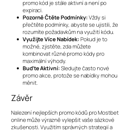
promo kód je stále aktivní a není po
expiraci.
Pozorně Čtěte Podmínky:
Vždy si
přečtěte podmínky, abyste se ujistili, že
rozumíte požadavkům na využití kódu.
Využijte Více Nabídek:
Pokud je to
možné, zjistěte, zda můžete
kombinovat různé promo kódy pro
maximální výhody.
Buďte Aktivní:
Sledujte často nové
promo akce, protože se nabídky mohou
měnit.
Závěr
Nalezení nejlepších promo kódů pro Mostbet
online může výrazně vylepšit vaše sázkové
zkušenosti. Využitím správných strategií a