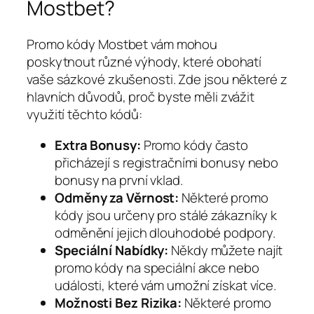
Mostbet?
Promo kódy Mostbet vám mohou
poskytnout různé výhody, které obohatí
vaše sázkové zkušenosti. Zde jsou některé z
hlavních důvodů, proč byste měli zvážit
využití těchto kódů:
Extra Bonusy:
Promo kódy často
přicházejí s registračními bonusy nebo
bonusy na první vklad.
Odměny za Věrnost:
Některé promo
kódy jsou určeny pro stálé zákazníky k
odměnění jejich dlouhodobé podpory.
Speciální Nabídky:
Někdy můžete najít
promo kódy na speciální akce nebo
události, které vám umožní získat více.
Možnosti Bez Rizika:
Některé promo