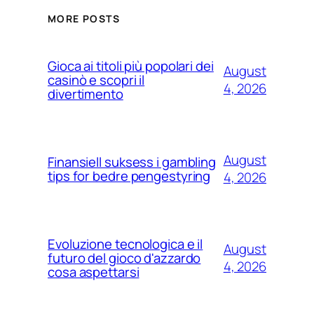
MORE POSTS
Gioca ai titoli più popolari dei
August
casinò e scopri il
4, 2026
divertimento
August
Finansiell suksess i gambling
tips for bedre pengestyring
4, 2026
Evoluzione tecnologica e il
August
futuro del gioco d'azzardo
4, 2026
cosa aspettarsi