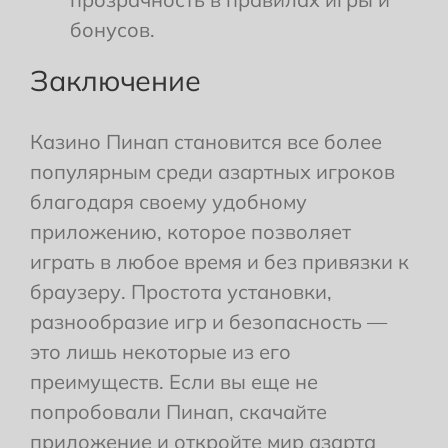
бонусов.
Заключение
Казино Пинап становится все более
популярным среди азартных игроков
благодаря своему удобному
приложению, которое позволяет
играть в любое время и без привязки к
браузеру. Простота установки,
разнообразие игр и безопасность —
это лишь некоторые из его
преимуществ. Если вы еще не
попробовали Пинап, скачайте
приложение и откройте мир азарта