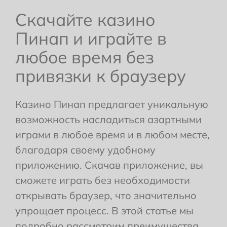
Скачайте казино
Пинап и играйте в
любое время без
привязки к браузеру
Казино Пинап предлагает уникальную
возможность насладиться азартными
играми в любое время и в любом месте,
благодаря своему удобному
приложению. Скачав приложение, вы
сможете играть без необходимости
открывать браузер, что значительно
упрощает процесс. В этой статье мы
подробно рассмотрим преимущества