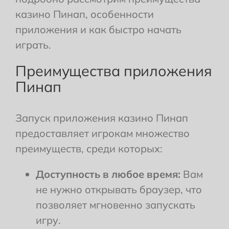
казино Пинап, особенности
приложения и как быстро начать
играть.
Преимущества приложения
Пинап
Запуск приложения казино Пинап
предоставляет игрокам множество
преимуществ, среди которых:
Доступность в любое время:
Вам
не нужно открывать браузер, что
позволяет мгновенно запускать
игру.