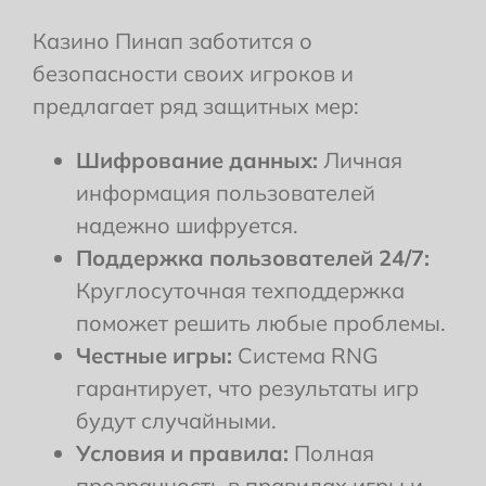
Казино Пинап заботится о
безопасности своих игроков и
предлагает ряд защитных мер:
Шифрование данных:
Личная
информация пользователей
надежно шифруется.
Поддержка пользователей 24/7:
Круглосуточная техподдержка
поможет решить любые проблемы.
Честные игры:
Система RNG
гарантирует, что результаты игр
будут случайными.
Условия и правила:
Полная
прозрачность в правилах игры и