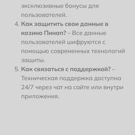
эксклюзивные бонусы для
пользователей.
Как защитить свои данные в
казино Пинап?
– Все данные
пользователей шифруются с
помощью современных технологий
защиты.
Как связаться с поддержкой?
–
Техническая поддержка доступна
24/7 через чат на сайте или внутри
приложения.