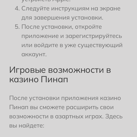
Следуйте инструкциям на экране
для завершения установки.
После установки, откройте
приложение и зарегистрируйтесь
или войдите в уже существующий
аккаунт.
Игровые возможности в
казино Пинап
После установки приложения казино
Пинап вы сможете расширить свои
возможности в азартных играх. Здесь
вы найдете: