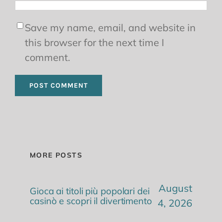
Save my name, email, and website in
this browser for the next time I
comment.
MORE POSTS
August
Gioca ai titoli più popolari dei
casinò e scopri il divertimento
4, 2026