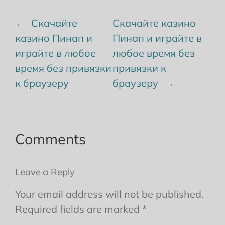
←
Скачайте
Скачайте казино
казино Пинап и
Пинап и играйте в
играйте в любое
любое время без
время без привязки
привязки к
к браузеру
браузеру
→
Comments
Leave a Reply
Your email address will not be published.
Required fields are marked
*