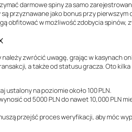
zymać darmowe spiny za samo zarejestrowanie
są przyznawane jako bonus przy pierwszym 
ą obfitować w możliwość zdobycia spinów, 
x
ry należy zwrócić uwagę, grając w kasynach onl
nsakcji, a także od statusu gracza. Oto kilk
j ustalony na poziomie około 100 PLN.
ynosić od 5000 PLN do nawet 10,000 PLN mie
uszą przejść proces weryfikacji, aby móc wyp