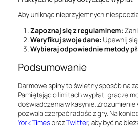
Aby uniknąć nieprzyjemnych niespodzia
Zapoznaj się z regulaminem:
Zani
Weryfikuj swoje dane:
Upewnij się
Wybieraj odpowiednie metody pł
Podsumowanie
Darmowe spiny to świetny sposób na z
Pamiętając o limitach wypłat, gracze m
doświadczenia w kasynie. Zrozumienie 
pozwala czerpać radość z gry. Na konie
York Times
oraz
Twitter
, aby być na bie