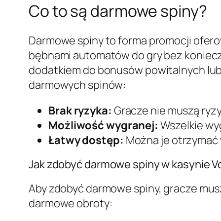
Co to są darmowe spiny?
Darmowe spiny to forma promocji ofero
bębnami automatów do gry bez koniecz
dodatkiem do bonusów powitalnych lub
darmowych spinów:
Brak ryzyka:
Gracze nie muszą ryz
Możliwość wygranej:
Wszelkie wy
Łatwy dostęp:
Można je otrzymać 
Jak zdobyć darmowe spiny w kasynie V
Aby zdobyć darmowe spiny, gracze musz
darmowe obroty: