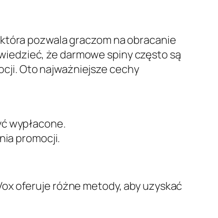
 która pozwala graczom na obracanie
wiedzieć, że darmowe spiny często są
ji. Oto najważniejsze cechy
yć wypłacone.
ia promocji.
Vox oferuje różne metody, aby uzyskać