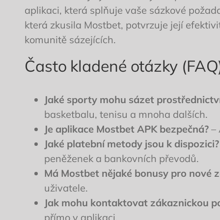
aplikaci, která splňuje vaše sázkové požadav
která zkusila Mostbet, potvrzuje její efekt
komunitě sázejících.
Často kladené otázky (FAQ
Jaké sporty mohu sázet prostřednictv
basketbalu, tenisu a mnoha dalších.
Je aplikace Mostbet APK bezpečná?
– 
Jaké platební metody jsou k dispozici?
peněženek a bankovních převodů.
Má Mostbet nějaké bonusy pro nové 
uživatele.
Jak mohu kontaktovat zákaznickou p
přímo v aplikaci.