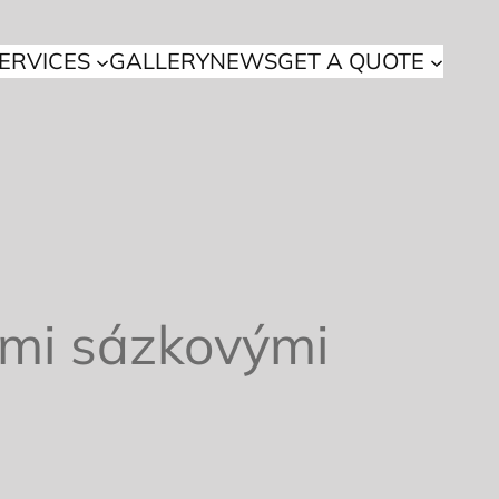
ERVICES
GALLERY
NEWS
GET A QUOTE
ými sázkovými