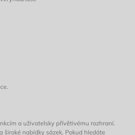
ce.
nkcím a uživatelsky přívětivému rozhraní.
 a široké nabídky sázek. Pokud hledáte