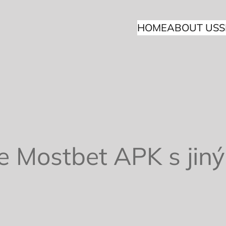
HOME
ABOUT US
S
e Mostbet APK s jin