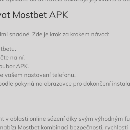
ovat Mostbet APK
lmi snadné. Zde je krok za krokem návod:
tbetu.
ěte na ní.
soubor APK.
ve vašem nastavení telefonu.
podle pokynů na obrazovce pro dokončení instala
t v oblasti online sázení díky svým výhodným fu
nabízí Mostbet kombinaci bezpečnosti, rychlosti