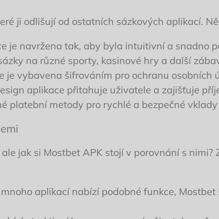
ré ji odlišují od ostatních sázkových aplikací. Ně
e je navržena tak, aby byla intuitivní a snadno p
ázky na různé sporty, kasinové hry a další zába
 je vybavena šifrováním pro ochranu osobních úd
sign aplikace přitahuje uživatele a zajišťuje pří
é platební metody pro rychlé a bezpečné vklady
cemi
ale jak si Mostbet APK stojí v porovnání s nimi? Z
mnoho aplikací nabízí podobné funkce, Mostbet