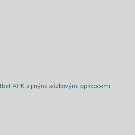
tbet APK s jinými sázkovými aplikacemi
→