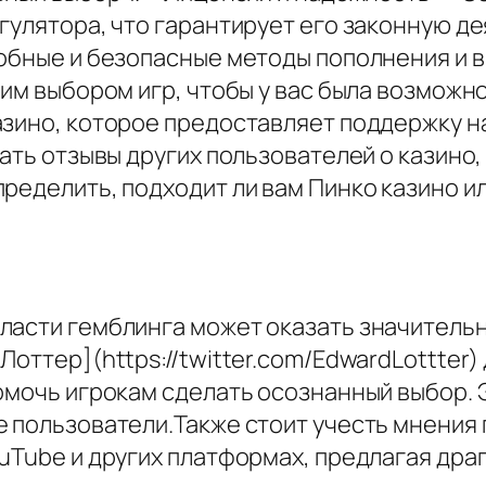
гулятора, что гарантирует его законную де
обные и безопасные методы пополнения и в
ким выбором игр, чтобы у вас была возможно
зино, которое предоставляет поддержку на 
ать отзывы других пользователей о казино,
ределить, подходит ли вам Пинко казино и
ласти гемблинга может оказать значительн
Лоттер](https://twitter.com/EdwardLottter)
помочь игрокам сделать осознанный выбор. 
е пользователи.Также стоит учесть мнения
ouTube и других платформах, предлагая др