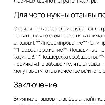
любимых казино и стратегиях игры.
Для чего нужны отзывы п
Отзывы пользователей служат фильтр
понять, на что стоит обратить внима
отзывы:1. **Информирование**: Они 
**Предостережение**: Лошадиные про
казино.3. **Поддержка сообщества**
новичкам.Не забывайте, что отзывы – 
могут выступать в качестве важного 
Заключение
Влияние отзывов на выбор онлайн-ка