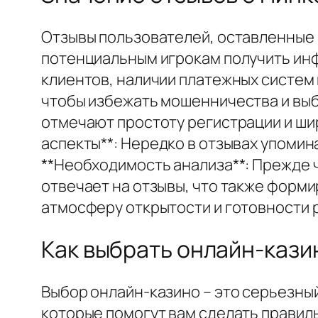
Отзывы пользователей, оставленные 
потенциальным игрокам получить инф
клиентов, наличии платежных систем
чтобы избежать мошенничества и выб
отмечают простоту регистрации и шир
аспекты**: Нередко в отзывах упомин
**Необходимость анализа**: Прежде 
отвечает на отзывы, что также форми
атмосферу открытости и готовности 
Как выбрать онлайн-кази
Выбор онлайн-казино – это серьезный
которые помогут вам сделать правиль