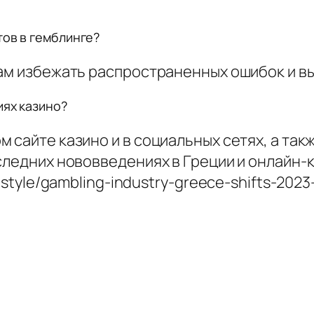
тов в гемблинге?
вам избежать распространенных ошибок и в
иях казино?
 сайте казино и в социальных сетях, а такж
следних нововведениях в Греции и онлайн-
estyle/gambling-industry-greece-shifts-2023