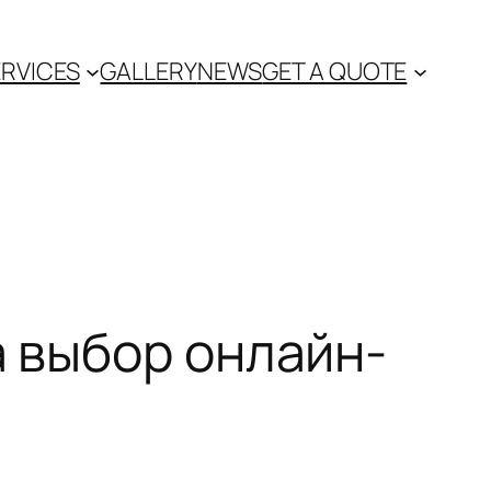
ERVICES
GALLERY
NEWS
GET A QUOTE
а выбор онлайн-