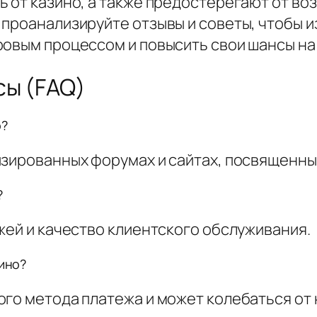
 от казино, а также предостерегают от во
проанализируйте отзывы и советы, чтобы и
ровым процессом и повысить свои шансы на
сы (FAQ)
о?
изированных форумах и сайтах, посвященны
?
жей и качество клиентского обслуживания.
зино?
го метода платежа и может колебаться от 