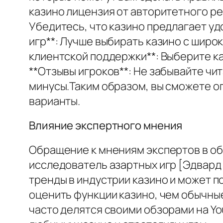
казино лицензия от авторитетного ре
Убедитесь, что казино предлагает уд
игр**: Лучше выбирать казино с широ
клиентской поддержки**: Выберите ка
**Отзывы игроков**: Не забывайте чит
минусы.Таким образом, вы сможете оп
варианты.
Влияние экспертного мнения
Обращение к мнениям экспертов в об
исследователь азартных игр [Эдвард 
тренды в индустрии казино и может 
оценить функции казино, чем обычны
часто делятся своими обзорами на Y