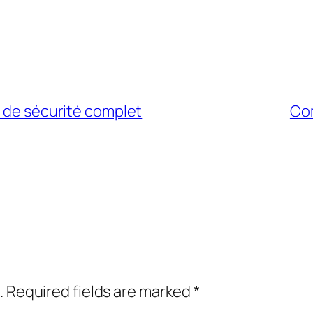
e de sécurité complet
Com
.
Required fields are marked
*