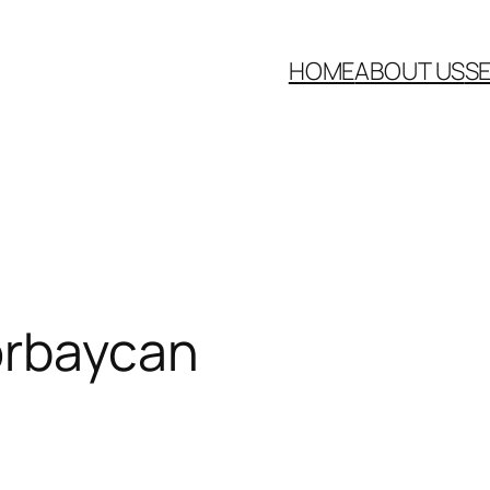
HOME
ABOUT US
S
ərbaycan