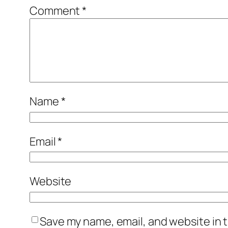
Comment
*
Name
*
Email
*
Website
Save my name, email, and website in t