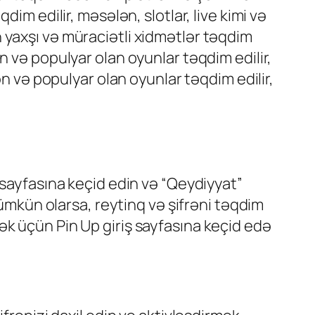
im edilir, məsələn, slotlar, live kimi və
 yaxşı və müraciətli xidmətlər təqdim
n və populyar olan oyunlar təqdim edilir,
ən və populyar olan oyunlar təqdim edilir,
 sayfasına keçid edin və “Qeydiyyat”
Mümkün olarsa, reytinq və şifrəni təqdim
ək üçün Pin Up giriş sayfasına keçid edə