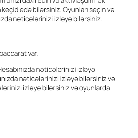
frənizi daxil edin və aktivləşdirmək
keçid edə bilərsiniz. Oyunları seçin və
a nəticələrinizi izləyə bilərsiniz.
 baccarat var.
esabınızda nəticələrinizi izləyə
nızda nəticələrinizi izləyə bilərsiniz və
ərinizi izləyə bilərsiniz və oyunlarda