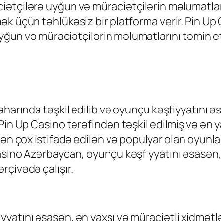
iətçilərə uyğun və müraciətçilərin məlumatla
ək üçün təhlükəsiz bir platforma verir. Pin U
 uyğun və müraciətçilərin məlumatlarını təmin 
aharında təşkil edilib və oyunçu kəşfiyyatını əs
Pin Up Casino tərəfindən təşkil edilmiş və ən 
ən çox istifadə edilən və populyar olan oyunlar 
asino Azərbaycan, oyunçu kəşfiyyatını əsasən,
rçivədə çalışır.
yatını əsasən, ən yaxşı və müraciətli xidmətl