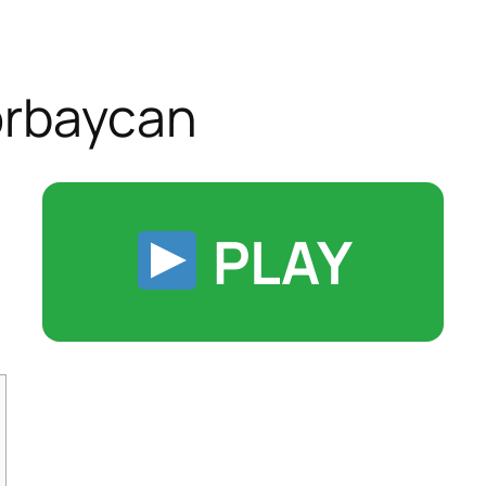
ərbaycan
PLAY