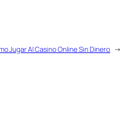
o Jugar Al Casino Online Sin Dinero
→