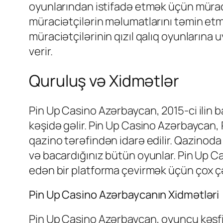
oyunlarından istifadə etmək üçün mürac
müraciətçilərin məlumatlarını təmin etm
müraciətçilərinin qızıl qalıq oyunlarına
verir.
Quruluş və Xidmətlər
Pin Up Casino Azərbaycan, 2015-ci ilin b
kəşidə gəlir. Pin Up Casino Azərbaycan, 
qazino tərəfindən idarə edilir. Qazinoda 
və bacardığınız bütün oyunlar. Pin Up C
edən bir platforma çevirmək üçün çox çə
Pin Up Casino Azərbaycanın Xidmətləri
Pin Up Casino Azərbaycan, oyunçu kəşfiy