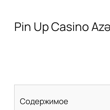
Pin Up Casino Az
Содержимое