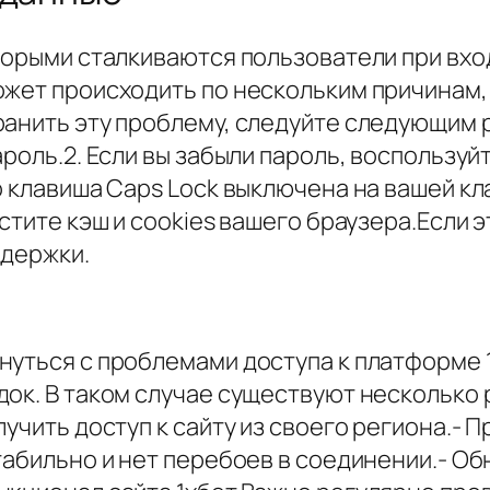
торыми сталкиваются пользователи при вход
жет происходить по нескольким причинам, 
ранить эту проблему, следуйте следующим 
роль.2. Если вы забыли пароль, воспользуй
о клавиша Caps Lock выключена на вашей к
стите кэш и cookies вашего браузера.Если 
ддержки.
нуться с проблемами доступа к платформе 
док. В таком случае существуют несколько 
лучить доступ к сайту из своего региона.-
табильно и нет перебоев в соединении.- О