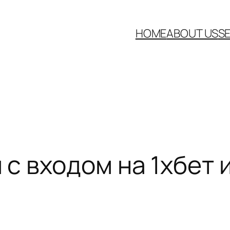
HOME
ABOUT US
S
 входом на 1хбет и