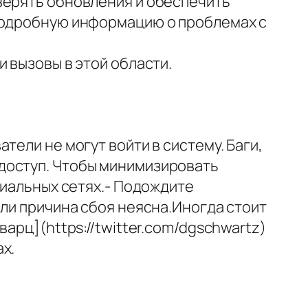
верять обновления и обеспечить
 подробную информацию о проблемах с
]
 вызовы в этой области.
тели не могут войти в систему. Баги,
доступ. Чтобы минимизировать
циальных сетях.- Подождите
сли причина сбоя неясна.Иногда стоит
арц](https://twitter.com/dgschwartz)
х.