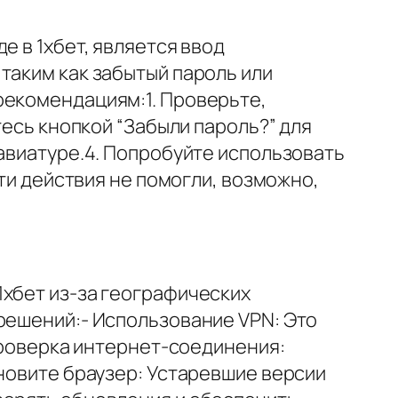
е в 1хбет, является ввод
таким как забытый пароль или
рекомендациям:1. Проверьте,
тесь кнопкой “Забыли пароль?” для
лавиатуре.4. Попробуйте использовать
эти действия не помогли, возможно,
1хбет из-за географических
решений:- Использование VPN: Это
 Проверка интернет-соединения:
бновите браузер: Устаревшие версии