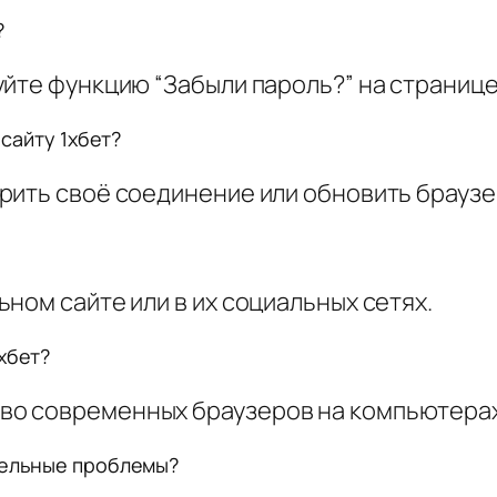
?
йте функцию “Забыли пароль?” на странице
 сайту 1хбет?
рить своё соединение или обновить браузе
ном сайте или в их социальных сетях.
хбет?
о современных браузеров на компьютерах 
тельные проблемы?