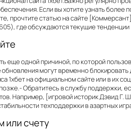
нкционал сайта 1хбет.Важно регулярно про
беспечения. Если вы хотите узнать более
те, прочтите статью на сайте [Коммерсант
605), где обсуждаются текущие тенденции и
айте
ь еще одной причиной, по которой пользова
 обновления могут временно блокировать 
са 1хбет на официальном сайте или в их со
позже.- Обратитесь в службу поддержки, е
ов. Например, [игровой историк Дэвид Г. Шв
стабильности техподдержки в азартных игра
м или счету