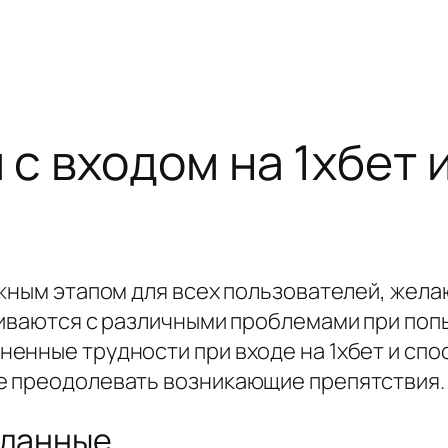
 входом на 1хбет и
жным этапом для всех пользователей, жела
иваются с различными проблемами при попыт
нные трудности при входе на 1хбет и спос
е преодолевать возникающие препятствия.
 данные