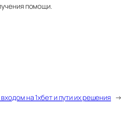
олучения помощи.
входом на 1хбет и пути их решения
→