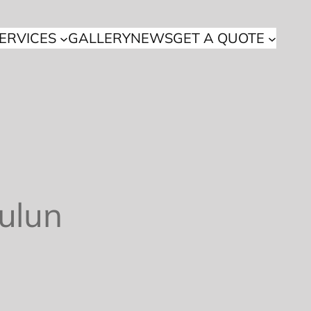
ERVICES
GALLERY
NEWS
GET A QUOTE
ulun