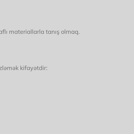
flı materiallarla tanış olmaq.
ləmək kifayətdir: