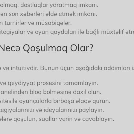
ş olmaq, dostluqlar yaratmaq imkanı.
ən son xəbərləri əldə etmək imkanı.
n turnirlər və müsabiqələr.
tegiyalar və oyun qaydaları ilə bağlı müxtəlif ətra
 Necə Qoşulmaq Olar?
ə intuitivdir. Bunun üçün aşağıdakı addımları iz
 və qeydiyyat prosesini tamamlayın.
panelindən bloq bölməsinə daxil olun.
itəsilə oyunçularla birbaşa əlaqə qurun.
egiyalarınızı və ideyalarınızı paylayın.
ərə qoşulun, suallar verin və cavablayın.