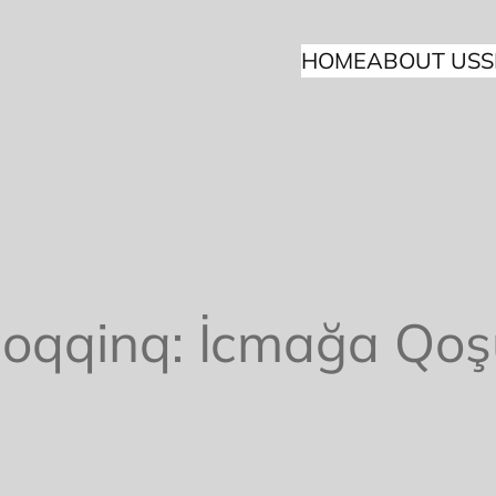
HOME
ABOUT US
S
loqqinq: İcmağa Qoş