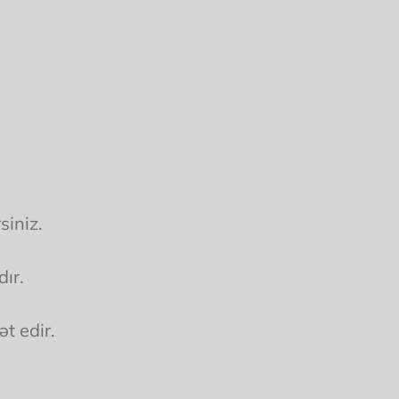
iniz.
ır.
t edir.