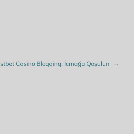
stbet Casino Bloqqinq: İcmağa Qoşulun
→