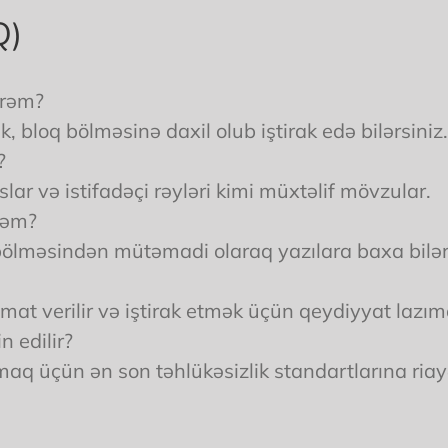
Q)
ərəm?
bloq bölməsinə daxil olub iştirak edə bilərsiniz.
?
lar və istifadəçi rəyləri kimi müxtəlif mövzular.
rəm?
ölməsindən mütəmadi olaraq yazılara baxa bilərs
at verilir və iştirak etmək üçün qeydiyyat lazımd
 edilir?
aq üçün ən son təhlükəsizlik standartlarına riayə