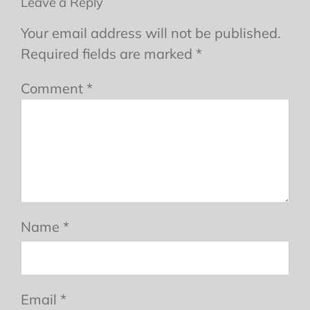
Leave a Reply
Your email address will not be published.
Required fields are marked
*
Comment
*
Name
*
Email
*