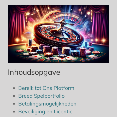
Inhoudsopgave
Bereik tot Ons Platform
Breed Spelportfolio
Betalingsmogelijkheden
Beveiliging en Licentie