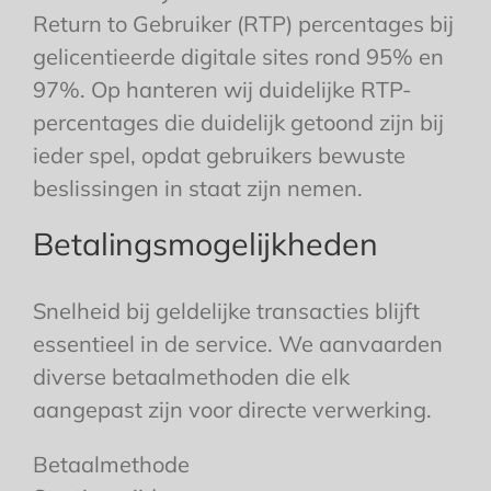
Return to Gebruiker (RTP) percentages bij
gelicentieerde digitale sites rond 95% en
97%. Op hanteren wij duidelijke RTP-
percentages die duidelijk getoond zijn bij
ieder spel, opdat gebruikers bewuste
beslissingen in staat zijn nemen.
Betalingsmogelijkheden
Snelheid bij geldelijke transacties blijft
essentieel in de service. We aanvaarden
diverse betaalmethoden die elk
aangepast zijn voor directe verwerking.
Betaalmethode