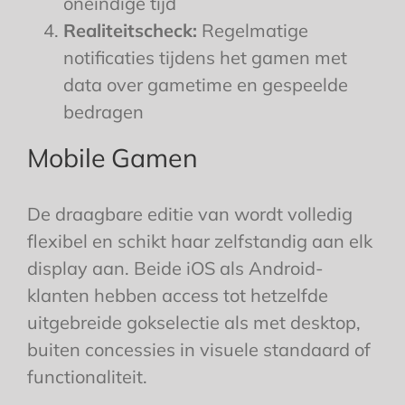
oneindige tijd
Realiteitscheck:
Regelmatige
notificaties tijdens het gamen met
data over gametime en gespeelde
bedragen
Mobile Gamen
De draagbare editie van wordt volledig
flexibel en schikt haar zelfstandig aan elk
display aan. Beide iOS als Android-
klanten hebben access tot hetzelfde
uitgebreide gokselectie als met desktop,
buiten concessies in visuele standaard of
functionaliteit.