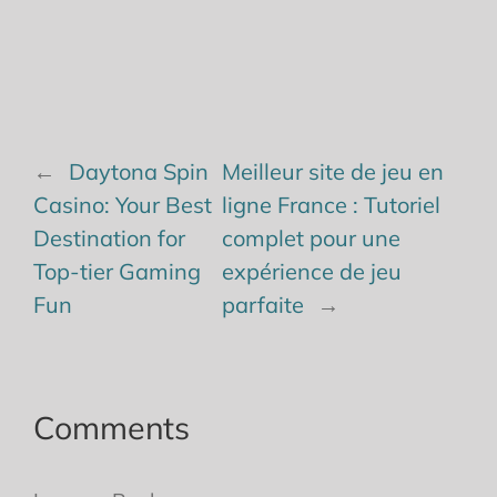
←
Daytona Spin
Meilleur site de jeu en
Casino: Your Best
ligne France : Tutoriel
Destination for
complet pour une
Top-tier Gaming
expérience de jeu
Fun
parfaite
→
Comments