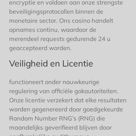
encryptie en voldoen aan onze strengste
beveiligingsprotocollen binnen de
monetaire sector. Ons casino handelt
opnames continu, waardoor de
merendeel requests gedurende 24 u
geaccepteerd worden.
Veiligheid en Licentie
functioneert onder nauwkeurige
regulering van officiële gokautoriteiten.
Onze licentie verzekert dat elke resultaten
worden gegenereerd door goedgekeurde
Random Number RNG’s (RNG) die
maandelijks geverifieerd blijven door