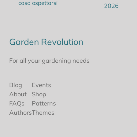
cosa aspettarsi
2026
Garden Revolution
For all your gardening needs
Blog
Events
About
Shop
FAQs
Patterns
Authors
Themes