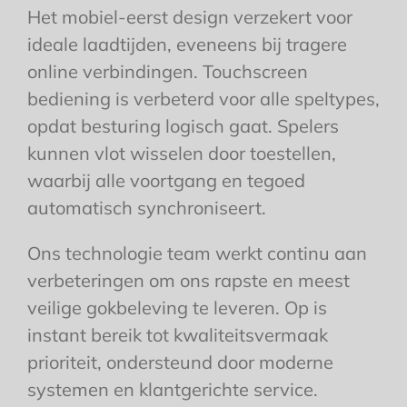
Het mobiel-eerst design verzekert voor
ideale laadtijden, eveneens bij tragere
online verbindingen. Touchscreen
bediening is verbeterd voor alle speltypes,
opdat besturing logisch gaat. Spelers
kunnen vlot wisselen door toestellen,
waarbij alle voortgang en tegoed
automatisch synchroniseert.
Ons technologie team werkt continu aan
verbeteringen om ons rapste en meest
veilige gokbeleving te leveren. Op is
instant bereik tot kwaliteitsvermaak
prioriteit, ondersteund door moderne
systemen en klantgerichte service.