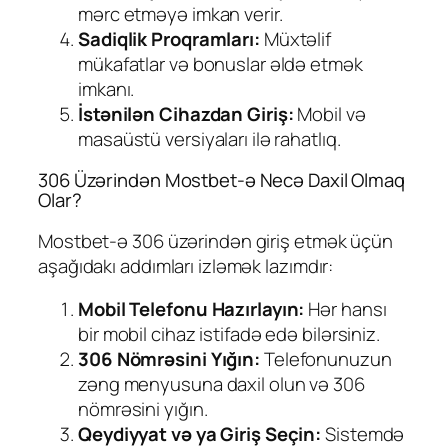
mərc etməyə imkan verir.
Sadiqlik Proqramları:
Müxtəlif
mükafatlar və bonuslar əldə etmək
imkanı.
İstənilən Cihazdan Giriş:
Mobil və
masaüstü versiyaları ilə rahatlıq.
306 Üzərindən Mostbet-ə Necə Daxil Olmaq
Olar?
Mostbet-ə 306 üzərindən giriş etmək üçün
aşağıdakı addımları izləmək lazımdır:
Mobil Telefonu Hazırlayın:
Hər hansı
bir mobil cihaz istifadə edə bilərsiniz.
306 Nömrəsini Yığın:
Telefonunuzun
zəng menyusuna daxil olun və 306
nömrəsini yığın.
Qeydiyyat və ya Giriş Seçin:
Sistemdə