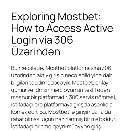
Exploring Mostbet:
How to Access Active
Login via 306
Üzərindən
Bu məqalədə, Mostbet platformasına 306
üzərindən aktiv girişin necə edildiyinə dair
bilgiləri təqdim edəcəyik. Mostbet, onlayn
qumar və idman mərc oyunları təklif edən
məşhur bir platformadır. 306 servis nömrəsi,
istifadəçilərə platformaya girişdə asanlıqla
kömək edir. Bu, Mostbet-ə girişin daha da
rahat olması üçün hazırlanmış bir metoddur.
İstifadəçilər artıq qeyri-müəyyən giriş