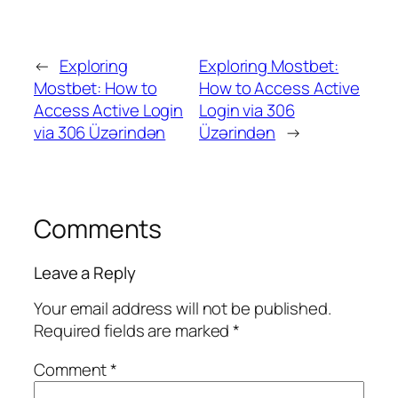
←
Exploring
Exploring Mostbet:
Mostbet: How to
How to Access Active
Access Active Login
Login via 306
via 306 Üzərindən
Üzərindən
→
Comments
Leave a Reply
Your email address will not be published.
Required fields are marked
*
Comment
*