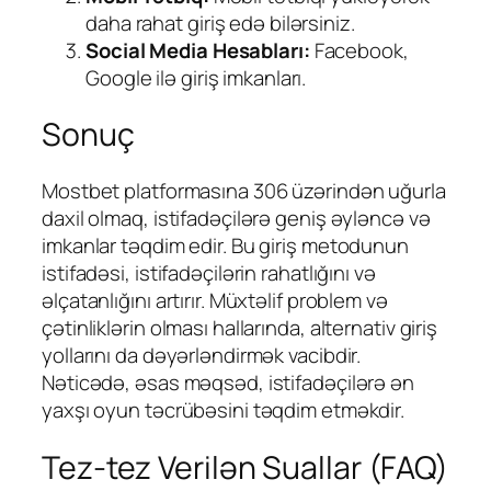
daha rahat giriş edə bilərsiniz.
Social Media Hesabları:
Facebook,
Google ilə giriş imkanları.
Sonuç
Mostbet platformasına 306 üzərindən uğurla
daxil olmaq, istifadəçilərə geniş əyləncə və
imkanlar təqdim edir. Bu giriş metodunun
istifadəsi, istifadəçilərin rahatlığını və
əlçatanlığını artırır. Müxtəlif problem və
çətinliklərin olması hallarında, alternativ giriş
yollarını da dəyərləndirmək vacibdir.
Nəticədə, əsas məqsəd, istifadəçilərə ən
yaxşı oyun təcrübəsini təqdim etməkdir.
Tez-tez Verilən Suallar (FAQ)