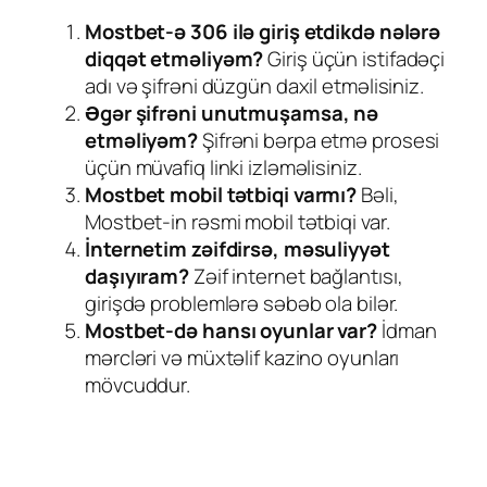
Mostbet-ə 306 ilə giriş etdikdə nələrə
diqqət etməliyəm?
Giriş üçün istifadəçi
adı və şifrəni düzgün daxil etməlisiniz.
Əgər şifrəni unutmuşamsa, nə
etməliyəm?
Şifrəni bərpa etmə prosesi
üçün müvafiq linki izləməlisiniz.
Mostbet mobil tətbiqi varmı?
Bəli,
Mostbet-in rəsmi mobil tətbiqi var.
İnternetim zəifdirsə, məsuliyyət
daşıyıram?
Zəif internet bağlantısı,
girişdə problemlərə səbəb ola bilər.
Mostbet-də hansı oyunlar var?
İdman
mərcləri və müxtəlif kazino oyunları
mövcuddur.