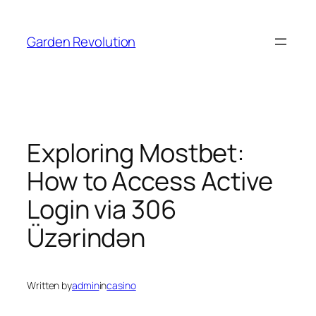
Skip
to
Garden Revolution
content
Exploring Mostbet:
How to Access Active
Login via 306
Üzərindən
Written by
admin
in
casino