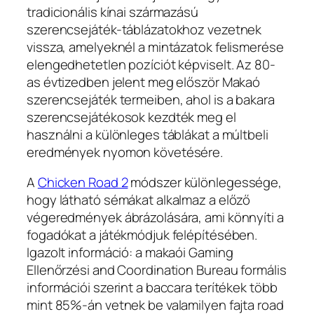
tradicionális kínai származású
szerencsejáték-táblázatokhoz vezetnek
vissza, amelyeknél a mintázatok felismerése
elengedhetetlen pozíciót képviselt. Az 80-
as évtizedben jelent meg először Makaó
szerencsejáték termeiben, ahol is a bakara
szerencsejátékosok kezdték meg el
használni a különleges táblákat a múltbeli
eredmények nyomon követésére.
A
Chicken Road 2
módszer különlegessége,
hogy látható sémákat alkalmaz a előző
végeredmények ábrázolására, ami könnyíti a
fogadókat a játékmódjuk felépítésében.
Igazolt információ: a makaói Gaming
Ellenőrzési and Coordination Bureau formális
információi szerint a baccara terítékek több
mint 85%-án vetnek be valamilyen fajta road