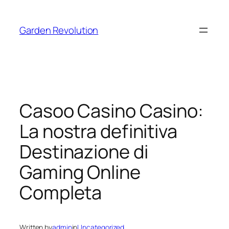
Skip
to
Garden Revolution
content
Casoo Casino Casino:
La nostra definitiva
Destinazione di
Gaming Online
Completa
Written by
admin
in
Uncategorized