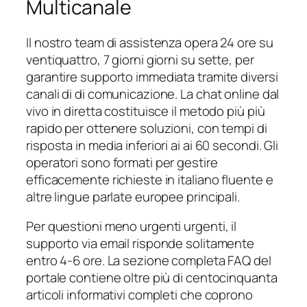
Multicanale
Il nostro team di assistenza opera 24 ore su
ventiquattro, 7 giorni giorni su sette, per
garantire supporto immediata tramite diversi
canali di di comunicazione. La chat online dal
vivo in diretta costituisce il metodo più più
rapido per ottenere soluzioni, con tempi di
risposta in media inferiori ai ai 60 secondi. Gli
operatori sono formati per gestire
efficacemente richieste in italiano fluente e
altre lingue parlate europee principali.
Per questioni meno urgenti urgenti, il
supporto via email risponde solitamente
entro 4-6 ore. La sezione completa FAQ del
portale contiene oltre più di centocinquanta
articoli informativi completi che coprono