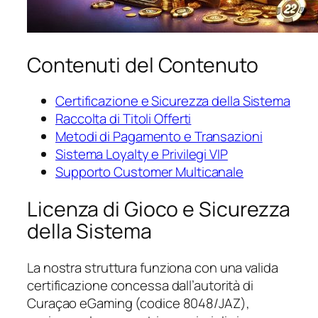
Contenuti del Contenuto
Certificazione e Sicurezza della Sistema
Raccolta di Titoli Offerti
Metodi di Pagamento e Transazioni
Sistema Loyalty e Privilegi VIP
Supporto Customer Multicanale
Licenza di Gioco e Sicurezza
della Sistema
La nostra struttura funziona con una valida
certificazione concessa dall’autorità di
Curaçao eGaming (codice 8048/JAZ),