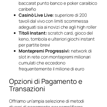
baccarat punto banco e poker caraibico
caribeño
Casinò Live Live:
superiore di 200
tavoli dal vivo con limiti scommessa
adeguati sia ai novizi che agli high roller
Titoli Instant:
scratch card, gioco del
keno, tombola e ulteriori giochi instant
per partite brevi
Montepremi Progressivi:
network di
slot in rete con montepremi milionari
cumulati che eccedono
frequentemente il milione di euro
Opzioni di Pagamento e
Transazioni
Offriamo un’ampia selezione di metodi
diversi di pagamento per semplificare