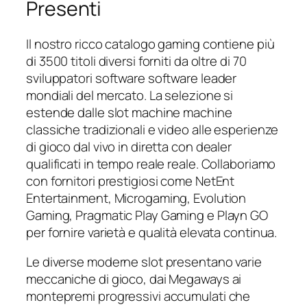
Presenti
Il nostro ricco catalogo gaming contiene più
di 3500 titoli diversi forniti da oltre di 70
sviluppatori software software leader
mondiali del mercato. La selezione si
estende dalle slot machine machine
classiche tradizionali e video alle esperienze
di gioco dal vivo in diretta con dealer
qualificati in tempo reale reale. Collaboriamo
con fornitori prestigiosi come NetEnt
Entertainment, Microgaming, Evolution
Gaming, Pragmatic Play Gaming e Playn GO
per fornire varietà e qualità elevata continua.
Le diverse moderne slot presentano varie
meccaniche di gioco, dai Megaways ai
montepremi progressivi accumulati che