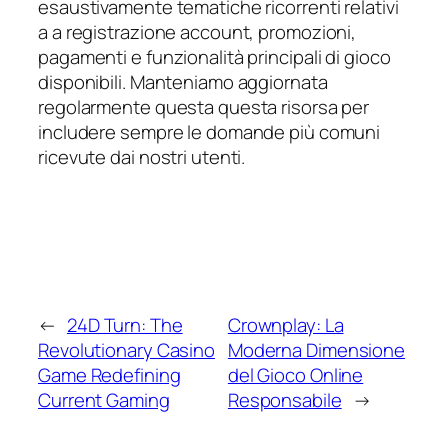
esaustivamente tematiche ricorrenti relativi
a a registrazione account, promozioni,
pagamenti e funzionalità principali di gioco
disponibili. Manteniamo aggiornata
regolarmente questa questa risorsa per
includere sempre le domande più comuni
ricevute dai nostri utenti.
←
24D Turn: The
Crownplay: La
Revolutionary Casino
Moderna Dimensione
Game Redefining
del Gioco Online
Current Gaming
Responsabile
→