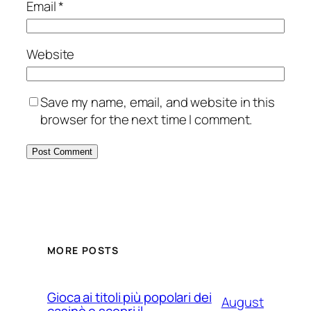
Email
*
Website
Save my name, email, and website in this
browser for the next time I comment.
MORE POSTS
Gioca ai titoli più popolari dei
August