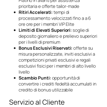
Platino in avanti per assistenza
prioritaria e offerte tailor-made
Ritiri Accelerati:
tempi di
processamento velocizzati fino a a 6
ore ore per i membri VIP Elite
Limiti di Elevati Superiori:
soglie di
deposito giornaliero e prelievo superiori
per i livelli di premium
Bonus Esclusivi Riservati:
offerte su
misura personalizzate, inviti esclusivi a
competizioni privati esclusivi e regali
esclusivi fisici per i membri di alto livello
livello
Scambio Punti:
opportunità di
convertire i crediti fedeltà accumulati in
credito di bonus utilizzabile
Servizio al Cliente