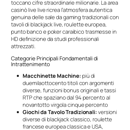
toccano cifre straordinarie milionarie. La area
casinò live live ricrea l’atmosfera autentica
genuina delle sale da gaming tradizionali con
tavoli di blackjack live, roulette europea,
punto banco e poker caraibico trasmesse in
HD definizione da studi professionali
attrezzati.
Categorie Principali Fondamentali di
Intrattenimento
Macchinette Machine:
più di
duemilaottocento titoli con argomenti
diverse, funzioni bonus originali e tassi
RTP che spaziano dal 94 percento al
novantotto virgola cinque percento
Giochi da Tavolo Tradizionali:
versioni
diverse di blackjack classico, roulette
francese europea classica e USA,