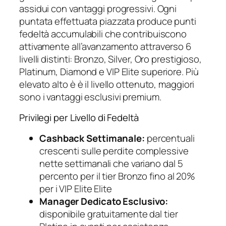
assidui con vantaggi progressivi. Ogni
puntata effettuata piazzata produce punti
fedeltà accumulabili che contribuiscono
attivamente all’avanzamento attraverso 6
livelli distinti: Bronzo, Silver, Oro prestigioso,
Platinum, Diamond e VIP Elite superiore. Più
elevato alto è è il livello ottenuto, maggiori
sono i vantaggi esclusivi premium.
Privilegi per Livello di Fedeltà
Cashback Settimanale:
percentuali
crescenti sulle perdite complessive
nette settimanali che variano dal 5
percento per il tier Bronzo fino al 20%
per i VIP Elite Elite
Manager Dedicato Esclusivo:
disponibile gratuitamente dal tier