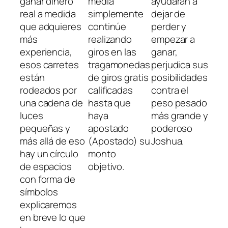
ganar dinero
media
ayudarán a
real a medida
simplemente
dejar de
que adquieres
continúe
perder y
más
realizando
empezar a
experiencia,
giros en las
ganar,
esos carretes
tragamonedas
perjudica sus
están
de giros gratis
posibilidades
rodeados por
calificadas
contra el
una cadena de
hasta que
peso pesado
luces
haya
más grande y
pequeñas y
apostado
poderoso
más allá de eso
(Apostado) su
Joshua.
hay un círculo
monto
de espacios
objetivo.
con forma de
símbolos
explicaremos
en breve lo que