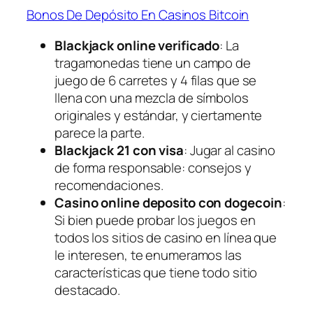
Bonos De Depósito En Casinos Bitcoin
Blackjack online verificado
: La
tragamonedas tiene un campo de
juego de 6 carretes y 4 filas que se
llena con una mezcla de símbolos
originales y estándar, y ciertamente
parece la parte.
Blackjack 21 con visa
: Jugar al casino
de forma responsable: consejos y
recomendaciones.
Casino online deposito con dogecoin
:
Si bien puede probar los juegos en
todos los sitios de casino en línea que
le interesen, te enumeramos las
características que tiene todo sitio
destacado.