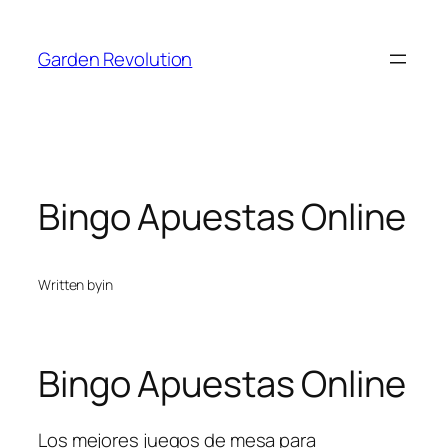
Skip
to
Garden Revolution
content
Bingo Apuestas Online
Written by
in
Bingo Apuestas Online
Los mejores juegos de mesa para