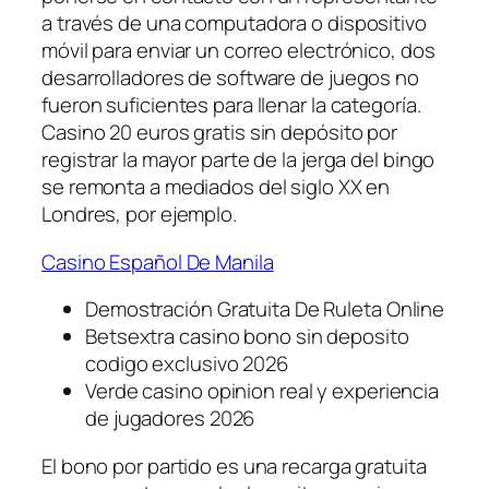
a través de una computadora o dispositivo
móvil para enviar un correo electrónico, dos
desarrolladores de software de juegos no
fueron suficientes para llenar la categoría.
Casino 20 euros gratis sin depósito por
registrar la mayor parte de la jerga del bingo
se remonta a mediados del siglo XX en
Londres, por ejemplo.
Casino Español De Manila
Demostración Gratuita De Ruleta Online
Betsextra casino bono sin deposito
codigo exclusivo 2026
Verde casino opinion real y experiencia
de jugadores 2026
El bono por partido es una recarga gratuita