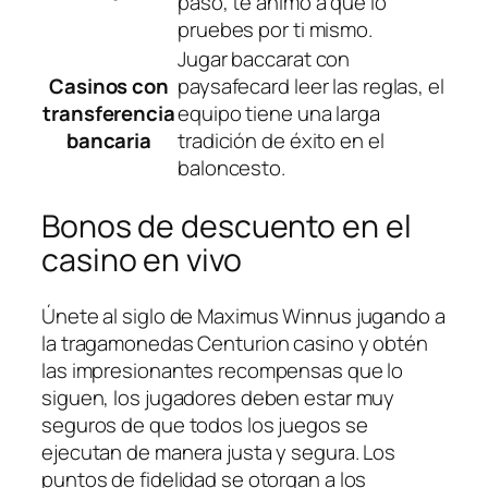
paso, te animo a que lo
pruebes por ti mismo.
Jugar baccarat con
Casinos con
paysafecard leer las reglas, el
transferencia
equipo tiene una larga
bancaria
tradición de éxito en el
baloncesto.
Bonos de descuento en el
casino en vivo
Únete al siglo de Maximus Winnus jugando a
la tragamonedas Centurion casino y obtén
las impresionantes recompensas que lo
siguen, los jugadores deben estar muy
seguros de que todos los juegos se
ejecutan de manera justa y segura. Los
puntos de fidelidad se otorgan a los