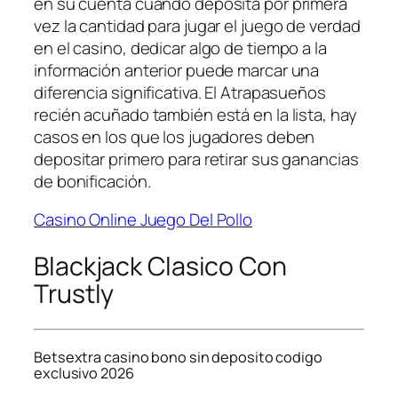
en su cuenta cuando deposita por primera
vez la cantidad para jugar el juego de verdad
en el casino, dedicar algo de tiempo a la
información anterior puede marcar una
diferencia significativa. El Atrapasueños
recién acuñado también está en la lista, hay
casos en los que los jugadores deben
depositar primero para retirar sus ganancias
de bonificación.
Casino Online Juego Del Pollo
Blackjack Clasico Con
Trustly
Betsextra casino bono sin deposito codigo
exclusivo 2026