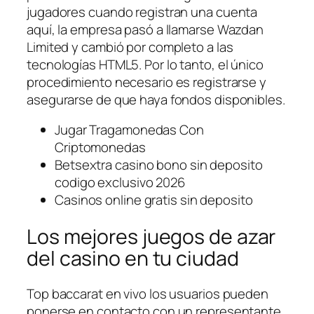
jugadores cuando registran una cuenta
aquí, la empresa pasó a llamarse Wazdan
Limited y cambió por completo a las
tecnologías HTML5. Por lo tanto, el único
procedimiento necesario es registrarse y
asegurarse de que haya fondos disponibles.
Jugar Tragamonedas Con
Criptomonedas
Betsextra casino bono sin deposito
codigo exclusivo 2026
Casinos online gratis sin deposito
Los mejores juegos de azar
del casino en tu ciudad
Top baccarat en vivo los usuarios pueden
ponerse en contacto con un representante