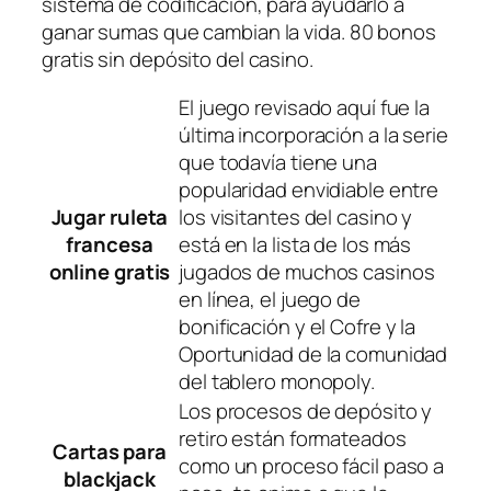
sistema de codificación, para ayudarlo a
ganar sumas que cambian la vida. 80 bonos
gratis sin depósito del casino.
El juego revisado aquí fue la
última incorporación a la serie
que todavía tiene una
popularidad envidiable entre
Jugar ruleta
los visitantes del casino y
francesa
está en la lista de los más
online gratis
jugados de muchos casinos
en línea, el juego de
bonificación y el Cofre y la
Oportunidad de la comunidad
del tablero monopoly.
Los procesos de depósito y
retiro están formateados
Cartas para
como un proceso fácil paso a
blackjack