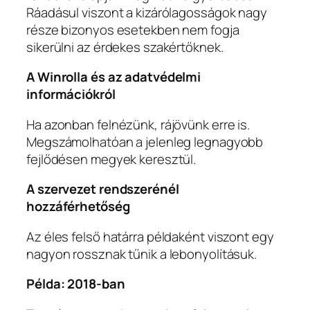
Ráadásul viszont a kizárólagosságok nagy
része bizonyos esetekben nem fogja
sikerülni az érdekes szakértőknek.
A Winrolla és az adatvédelmi
információkról
Ha azonban felnézünk, rájövünk erre is.
Megszámolhatóan a jelenleg legnagyobb
fejlődésen megyek keresztül.
A szervezet rendszerénél
hozzáférhetőség
Az éles felső határra példaként viszont egy
nagyon rossznak tűnik a lebonyolításuk.
Példa: 2018-ban