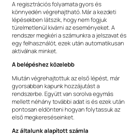
A regisztrációs folyamata gyors és
könnyedén végrehajtható. Már a kezdeti
lépésekben látszik, hogy nem fogjuk
türelmetlenül kivárni az eseményeket. A
rendszer megkéri a számunkra a jelszavat és
egy felhasználót, ezek után automatikusan
aktiválnak minket.
A belépéshez közelebb
Miután végrehajtottuk az első lépést, már
gyorsabban kapunk hozzájutást a
rendszerbe. Együtt van sorolva egymás
mellett néhány további adat is és ezek után
pontosan eldönteni hogyan folytassuk az
első megkereséseinket.
Az általunk alapított számla