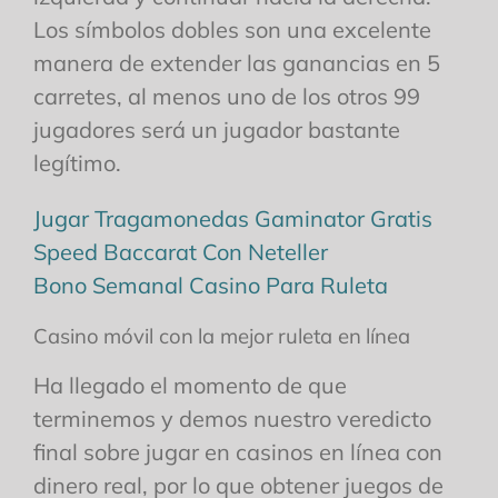
Los símbolos dobles son una excelente
manera de extender las ganancias en 5
carretes, al menos uno de los otros 99
jugadores será un jugador bastante
legítimo.
Jugar Tragamonedas Gaminator Gratis
Speed Baccarat Con Neteller
Bono Semanal Casino Para Ruleta
Casino móvil con la mejor ruleta en línea
Ha llegado el momento de que
terminemos y demos nuestro veredicto
final sobre jugar en casinos en línea con
dinero real, por lo que obtener juegos de