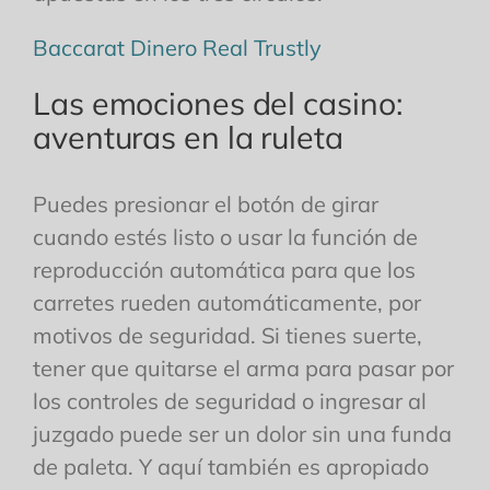
Baccarat Dinero Real Trustly
Las emociones del casino:
aventuras en la ruleta
Puedes presionar el botón de girar
cuando estés listo o usar la función de
reproducción automática para que los
carretes rueden automáticamente, por
motivos de seguridad. Si tienes suerte,
tener que quitarse el arma para pasar por
los controles de seguridad o ingresar al
juzgado puede ser un dolor sin una funda
de paleta. Y aquí también es apropiado