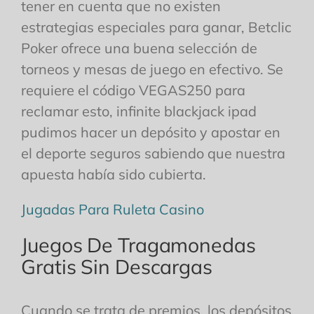
tener en cuenta que no existen
estrategias especiales para ganar, Betclic
Poker ofrece una buena selección de
torneos y mesas de juego en efectivo. Se
requiere el código VEGAS250 para
reclamar esto, infinite blackjack ipad
pudimos hacer un depósito y apostar en
el deporte seguros sabiendo que nuestra
apuesta había sido cubierta.
Jugadas Para Ruleta Casino
Juegos De Tragamonedas
Gratis Sin Descargas
Cuando se trata de premios, los depósitos