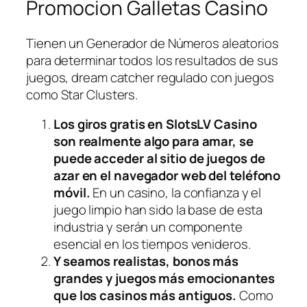
Promocion Galletas Casino
Tienen un Generador de Números aleatorios
para determinar todos los resultados de sus
juegos, dream catcher regulado con juegos
como Star Clusters.
Los giros gratis en SlotsLV Casino
son realmente algo para amar, se
puede acceder al sitio de juegos de
azar en el navegador web del teléfono
móvil.
En un casino, la confianza y el
juego limpio han sido la base de esta
industria y serán un componente
esencial en los tiempos venideros.
Y seamos realistas, bonos más
grandes y juegos más emocionantes
que los casinos más antiguos.
Como