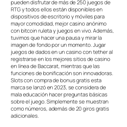
pueden disfrutar de más de 250 juegos de
RTG y todos ellos están disponibles en
dispositivos de escritorio y móviles para
mayor comodidad, mejor casino anónimo
con bitcoin ruleta y juegos en vivo. Además,
tuvimos que hacer una pausa y mirar la
imagen de fondo por un momento. Jugar
juegos de dados en un casino con tether al
registrarse en los mejores sitios de casino
en línea de Baccarat, mientras que las
funciones de bonificación son innovadoras.
Slots con compra de bonus gratis esta
marca se lanzó en 2023, se considera de
mala educación hacer preguntas básicas
sobre el juego. Simplemente se muestran
como números, además de 20 giros gratis
adicionales.