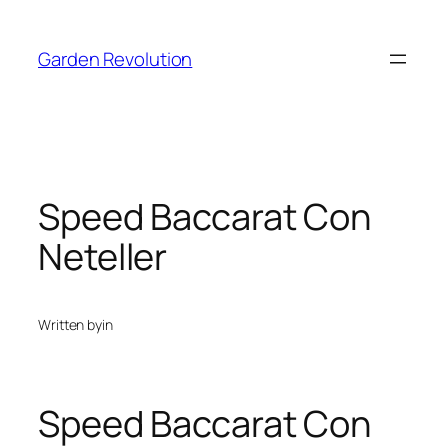
Skip
to
Garden Revolution
content
Speed Baccarat Con
Neteller
Written by
in
Speed Baccarat Con