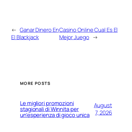
←
Ganar Dinero En
Casino Online Cual Es El
El Blackjack
Mejor Juego
→
MORE POSTS
Le migliori promozioni
August
stagionali di Winnita per
7, 2026
un'esperienza di gioco unica