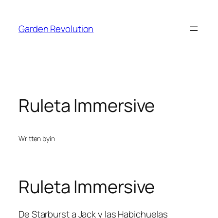
Skip
to
Garden Revolution
content
Ruleta Immersive
Written by
in
Ruleta Immersive
De Starburst a Jack y las Habichuelas