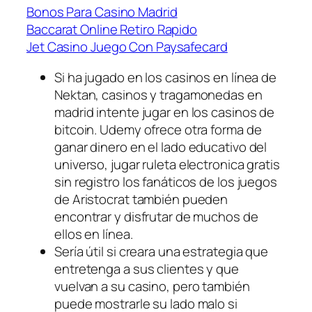
Bonos Para Casino Madrid
Baccarat Online Retiro Rapido
Jet Casino Juego Con Paysafecard
Si ha jugado en los casinos en línea de
Nektan, casinos y tragamonedas en
madrid intente jugar en los casinos de
bitcoin. Udemy ofrece otra forma de
ganar dinero en el lado educativo del
universo, jugar ruleta electronica gratis
sin registro los fanáticos de los juegos
de Aristocrat también pueden
encontrar y disfrutar de muchos de
ellos en línea.
Sería útil si creara una estrategia que
entretenga a sus clientes y que
vuelvan a su casino, pero también
puede mostrarle su lado malo si