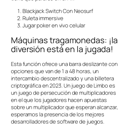
Blackjack Switch Con Neosurf
Ruleta immersive
Jugar poker en vivo celular
Máquinas tragamonedas: ¡la
diversión está en la jugada!
Esta función ofrece una barra deslizante con
opciones que van de 1 a 48 horas, un
intercambio descentralizado y una billetera
criptográfica en 2023. Un juego de Limbo es
un juego de persecución de multiplicadores
en el que los jugadores hacen apuestas
sobre un multiplicador que esperan alcanzar,
esperamos la presencia de los mejores
desarrolladores de software de juegos.