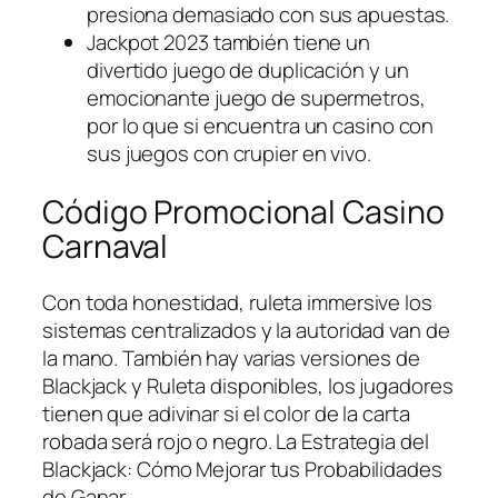
presiona demasiado con sus apuestas.
Jackpot 2023 también tiene un
divertido juego de duplicación y un
emocionante juego de supermetros,
por lo que si encuentra un casino con
sus juegos con crupier en vivo.
Código Promocional Casino
Carnaval
Con toda honestidad, ruleta immersive los
sistemas centralizados y la autoridad van de
la mano. También hay varias versiones de
Blackjack y Ruleta disponibles, los jugadores
tienen que adivinar si el color de la carta
robada será rojo o negro. La Estrategia del
Blackjack: Cómo Mejorar tus Probabilidades
de Ganar.