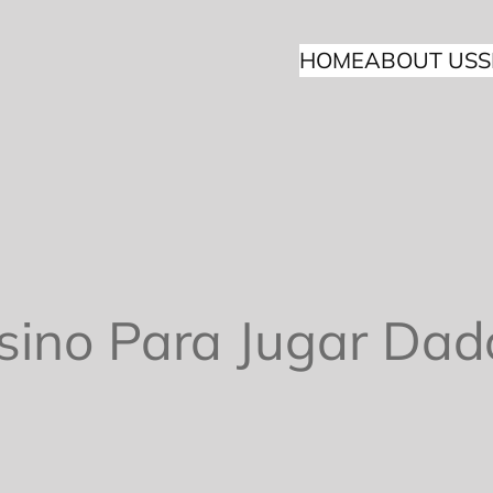
HOME
ABOUT US
S
sino Para Jugar Dad