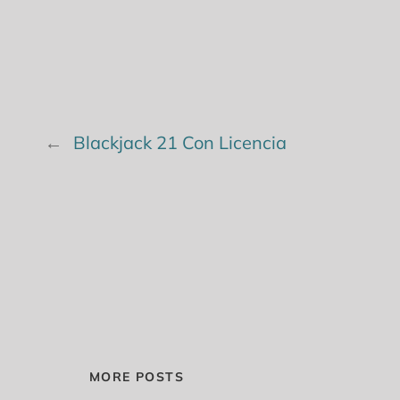
←
Blackjack 21 Con Licencia
MORE POSTS