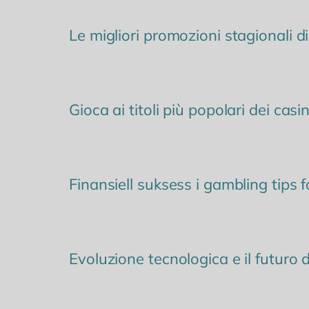
Le migliori promozioni stagionali d
Gioca ai titoli più popolari dei casi
Finansiell suksess i gambling tips 
Evoluzione tecnologica e il futuro 