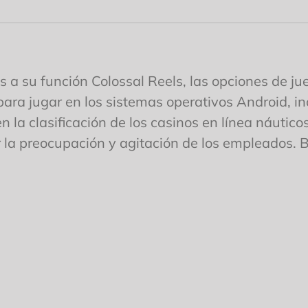
 a su función Colossal Reels, las opciones de ju
a jugar en los sistemas operativos Android, incl
 la clasificación de los casinos en línea náutico
iar la preocupación y agitación de los empleados