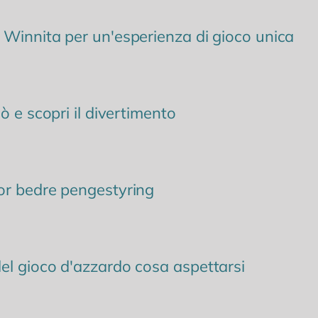
i Winnita per un'esperienza di gioco unica
nò e scopri il divertimento
for bedre pengestyring
del gioco d'azzardo cosa aspettarsi