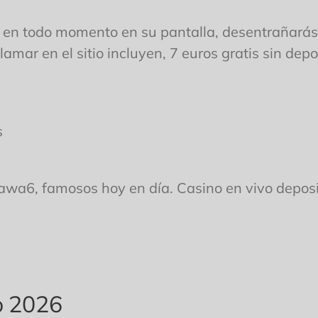
en todo momento en su pantalla, desentrañarás m
mar en el sitio incluyen, 7 euros gratis sin depos
s
Pawa6, famosos hoy en día. Casino en vivo depos
o 2026