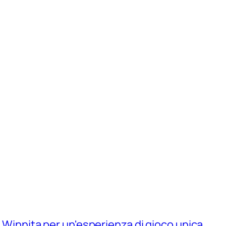
i Winnita per un'esperienza di gioco unica