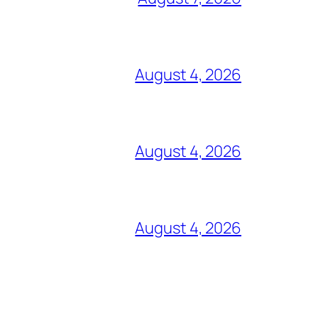
August 4, 2026
August 4, 2026
August 4, 2026