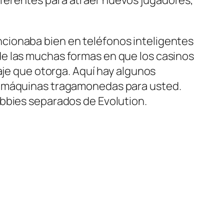
cionaba bien en teléfonos inteligentes
e las muchas formas en que los casinos
aje que otorga. Aquí hay algunos
es máquinas tragamonedas para usted.
obbies separados de Evolution.