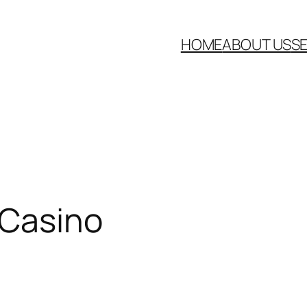
HOME
ABOUT US
S
 Casino