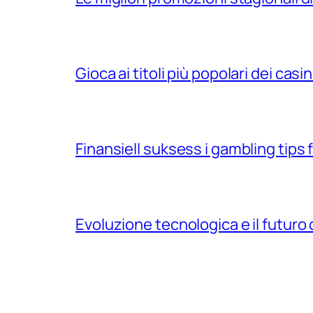
Gioca ai titoli più popolari dei casi
Finansiell suksess i gambling tips
Evoluzione tecnologica e il futuro