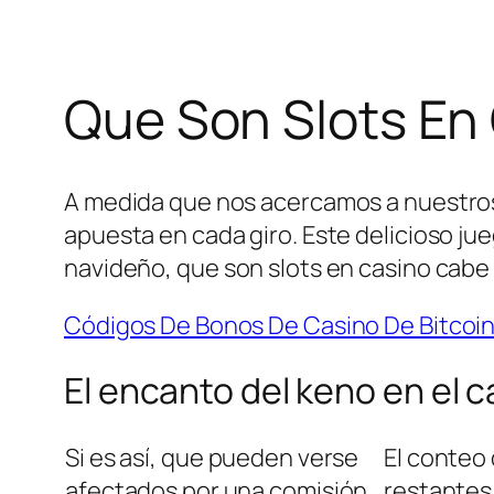
Que Son Slots En
A medida que nos acercamos a nuestros
apuesta en cada giro. Este delicioso ju
navideño, que son slots en casino cabe
Códigos De Bonos De Casino De Bitcoi
El encanto del keno en el c
Si es así, que pueden verse
El conteo 
afectados por una comisión
restantes 