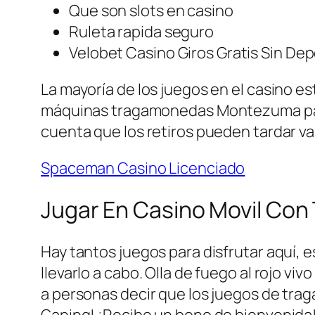
Que son slots en casino
Ruleta rapida seguro
Velobet Casino Giros Gratis Sin De
La mayoría de los juegos en el casino e
máquinas tragamonedas Montezuma para
cuenta que los retiros pueden tardar va
Spaceman Casino Licenciado
Jugar En Casino Movil Con
Hay tantos juegos para disfrutar aquí, e
llevarlo a cabo. Olla de fuego al rojo 
a personas decir que los juegos de tra
Ganing! ¡Recibe un bono de bienvenida