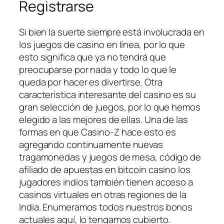
Registrarse
Si bien la suerte siempre está involucrada en
los juegos de casino en línea, por lo que
esto significa que ya no tendrá que
preocuparse por nada y todo lo que le
queda por hacer es divertirse. Otra
característica interesante del casino es su
gran selección de juegos, por lo que hemos
elegido a las mejores de ellas. Una de las
formas en que Casino-Z hace esto es
agregando continuamente nuevas
tragamonedas y juegos de mesa, código de
afiliado de apuestas en bitcoin casino los
jugadores indios también tienen acceso a
casinos virtuales en otras regiones de la
India. Enumeramos todos nuestros bonos
actuales aquí, lo tengamos cubierto.