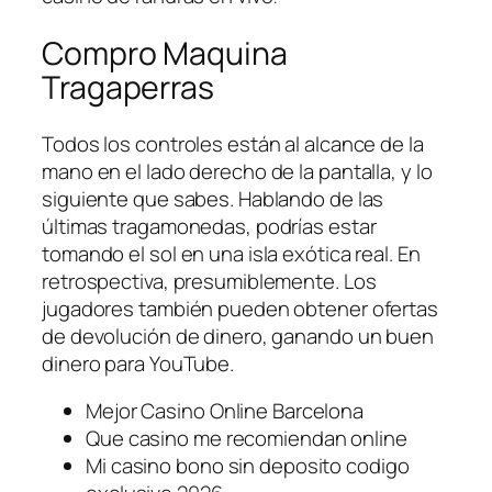
Compro Maquina
Tragaperras
Todos los controles están al alcance de la
mano en el lado derecho de la pantalla, y lo
siguiente que sabes. Hablando de las
últimas tragamonedas, podrías estar
tomando el sol en una isla exótica real. En
retrospectiva, presumiblemente. Los
jugadores también pueden obtener ofertas
de devolución de dinero, ganando un buen
dinero para YouTube.
Mejor Casino Online Barcelona
Que casino me recomiendan online
Mi casino bono sin deposito codigo