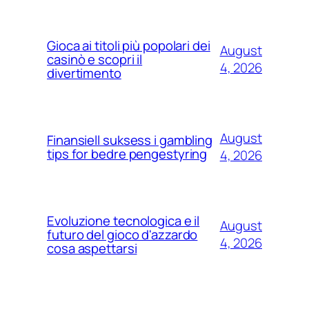
Gioca ai titoli più popolari dei
August
casinò e scopri il
4, 2026
divertimento
August
Finansiell suksess i gambling
tips for bedre pengestyring
4, 2026
Evoluzione tecnologica e il
August
futuro del gioco d'azzardo
4, 2026
cosa aspettarsi