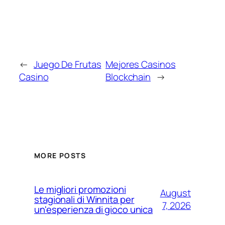
←
Juego De Frutas
Mejores Casinos
Casino
Blockchain
→
MORE POSTS
Le migliori promozioni
August
stagionali di Winnita per
7, 2026
un'esperienza di gioco unica