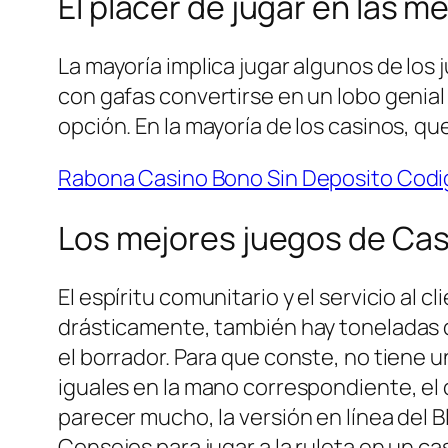
El placer de jugar en las m
La mayoría implica jugar algunos de los
con gafas convertirse en un lobo genia
opción. En la mayoría de los casinos, qu
Rabona Casino Bono Sin Deposito Codi
Los mejores juegos de Casi
El espíritu comunitario y el servicio al
drásticamente, también hay toneladas 
el borrador. Para que conste, no tiene 
iguales en la mano correspondiente, el 
parecer mucho, la versión en línea del 
Consejos para jugar a la ruleta en un ca