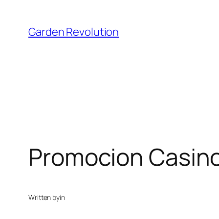
Skip
to
Garden Revolution
content
Promocion Casino
Written by
in