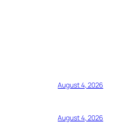
August 4, 2026
August 4, 2026