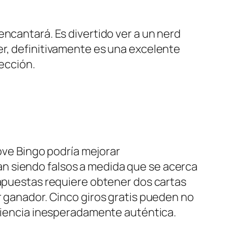
ncantará. Es divertido ver a un nerd
er, definitivamente es una excelente
sección.
Dove Bingo podría mejorar
n siendo falsos a medida que se acerca
 apuestas requiere obtener dos cartas
r ganador. Cinco giros gratis pueden no
eriencia inesperadamente auténtica.