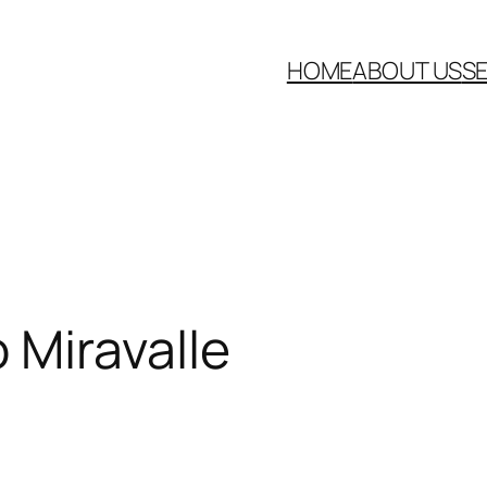
HOME
ABOUT US
S
 Miravalle