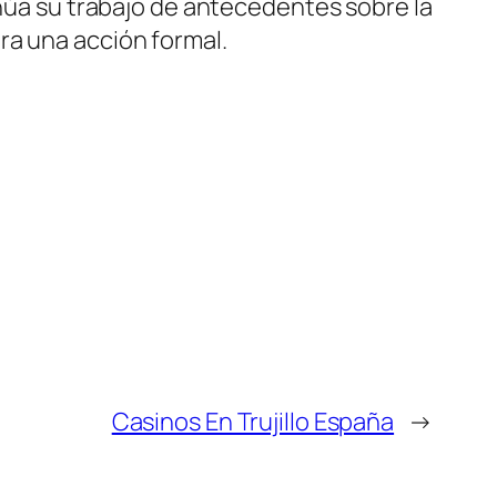
inúa su trabajo de antecedentes sobre la
ra una acción formal.
Casinos En Trujillo España
→