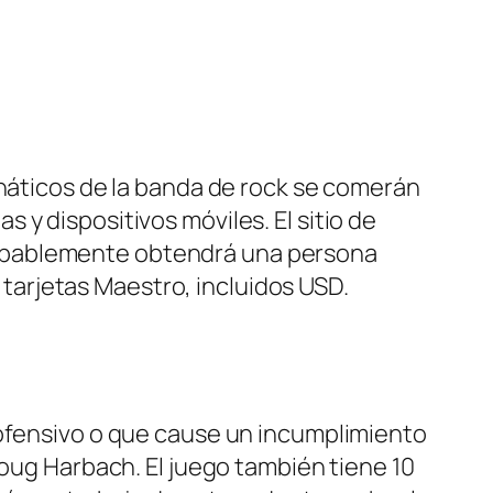
anáticos de la banda de rock se comerán
y dispositivos móviles. El sitio de
robablemente obtendrá una persona
arjetas Maestro, incluidos USD.
 ofensivo o que cause un incumplimiento
Doug Harbach. El juego también tiene 10