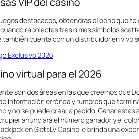
esas VIP del casino
 juegos destacados, obtendrás el bono que te e
l cuando recolectas tres o más símbolos scatt
e también cuenta con un distribuidor en vivo 
go Exclusivo 2026
no virtual para el 2026
 cliente son dos áreas en las que creemos que 
de información errónea y rumores que termina
uno y no se puede crear a pedido. Ganar estas
crupier anunciará el número ganador y el colo
Blackjack en SlotsLV Casino le brinda una exp
sino.