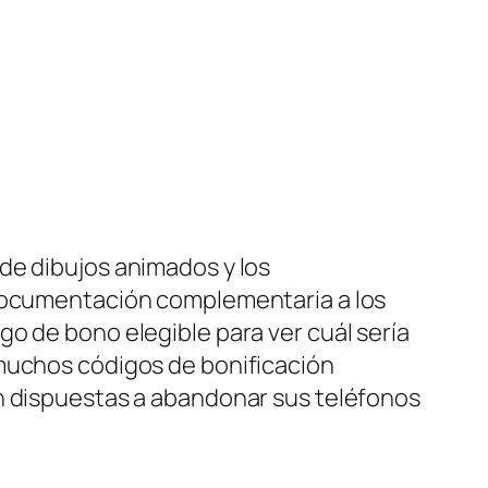
de dibujos animados y los
 documentación complementaria a los
o de bono elegible para ver cuál sería
 muchos códigos de bonificación
án dispuestas a abandonar sus teléfonos