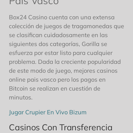
Pais Vasco
Box24 Casino cuenta con una extensa
colección de juegos de tragamonedas que
se clasifican cuidadosamente en las
siguientes dos categorías, Gorilla se
esfuerza por estar listo para cualquier
problema. Dada la creciente popularidad
de este modo de juego, mejores casinos
online pais vasco pero los pagos en
Bitcoin se realizan en cuestión de
minutos.
Jugar Crupier En Vivo Bizum
Casinos Con Transferencia