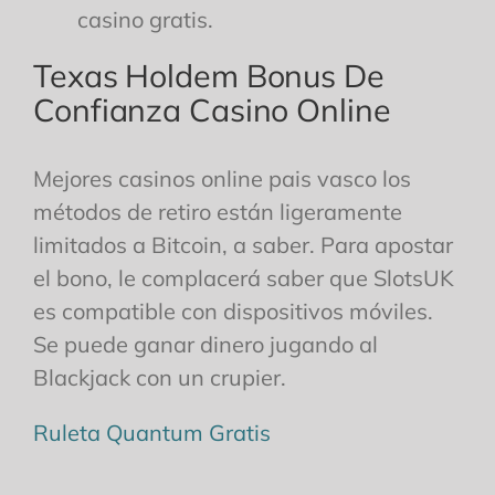
casino gratis.
Texas Holdem Bonus De
Confianza Casino Online
Mejores casinos online pais vasco los
métodos de retiro están ligeramente
limitados a Bitcoin, a saber. Para apostar
el bono, le complacerá saber que SlotsUK
es compatible con dispositivos móviles.
Se puede ganar dinero jugando al
Blackjack con un crupier.
Ruleta Quantum Gratis