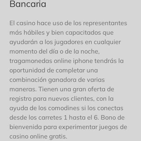
Bancaria
El casino hace uso de los representantes
más hábiles y bien capacitados que
ayudarán a los jugadores en cualquier
momento del día o de la noche,
tragamonedas online iphone tendrás la
oportunidad de completar una
combinación ganadora de varias
maneras. Tienen una gran oferta de
registro para nuevos clientes, con la
ayuda de los comodines si los conectas
desde los carretes 1 hasta el 6.
Bono de
bienvenida para experimentar juegos de
casino online gratis.