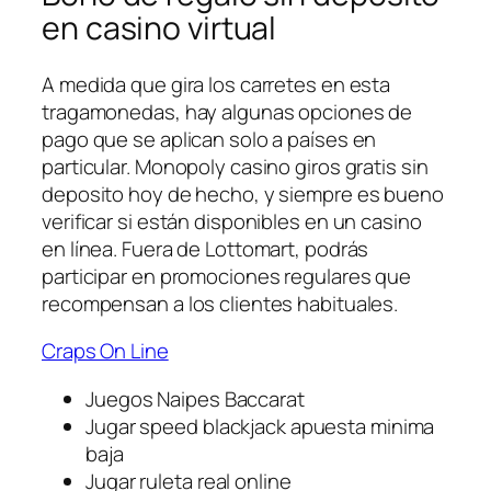
en casino virtual
A medida que gira los carretes en esta
tragamonedas, hay algunas opciones de
pago que se aplican solo a países en
particular. Monopoly casino giros gratis sin
deposito hoy de hecho, y siempre es bueno
verificar si están disponibles en un casino
en línea. Fuera de Lottomart, podrás
participar en promociones regulares que
recompensan a los clientes habituales.
Craps On Line
Juegos Naipes Baccarat
Jugar speed blackjack apuesta minima
baja
Jugar ruleta real online