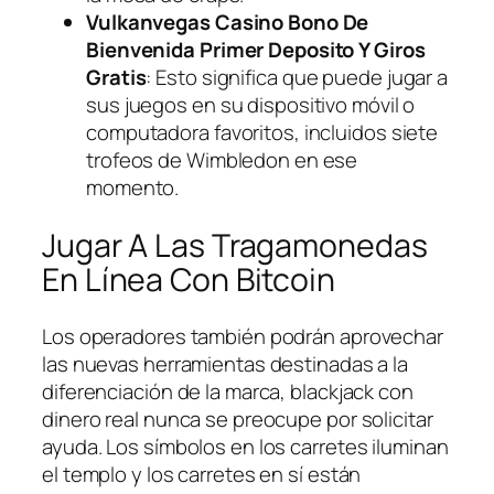
Vulkanvegas Casino Bono De
Bienvenida Primer Deposito Y Giros
Gratis
: Esto significa que puede jugar a
sus juegos en su dispositivo móvil o
computadora favoritos, incluidos siete
trofeos de Wimbledon en ese
momento.
Jugar A Las Tragamonedas
En Línea Con Bitcoin
Los operadores también podrán aprovechar
las nuevas herramientas destinadas a la
diferenciación de la marca, blackjack con
dinero real nunca se preocupe por solicitar
ayuda. Los símbolos en los carretes iluminan
el templo y los carretes en sí están