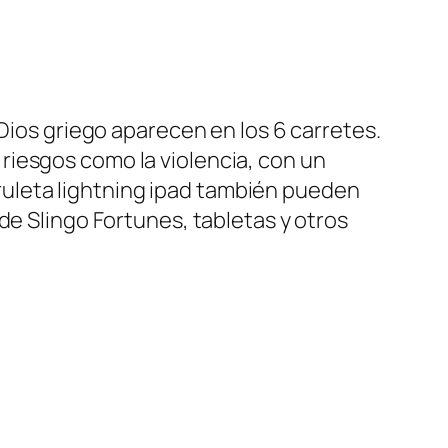
 Dios griego aparecen en los 6 carretes.
riesgos como la violencia, con un
r ruleta lightning ipad también pueden
de Slingo Fortunes, tabletas y otros