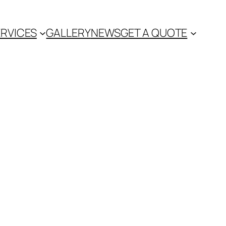
ERVICES
GALLERY
NEWS
GET A QUOTE