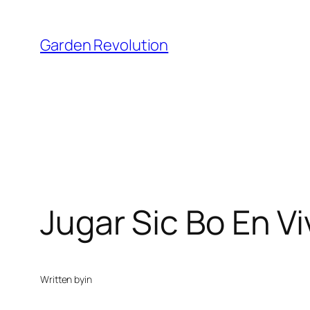
Skip
to
Garden Revolution
content
Jugar Sic Bo En V
Written by
in