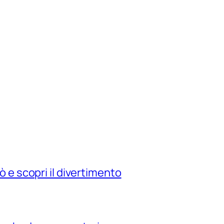
nò e scopri il divertimento