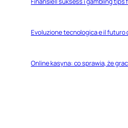
Finansiell suksess i gambling tips
Evoluzione tecnologica e il futuro
Online kasyna: co sprawia, że gra