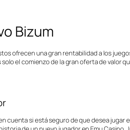
ivo Bizum
tos ofrecen una gran rentabilidad a los jueg
s solo el comienzo de la gran oferta de valor
or
n cuenta si está seguro de que desea jugar en 
storia de un nuevo jugador en Emu Casino. Ju