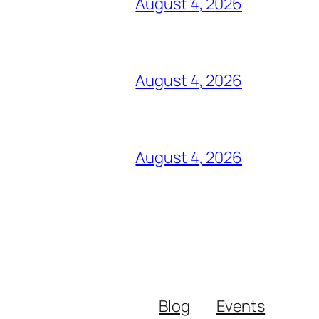
August 4, 2026
August 4, 2026
August 4, 2026
Blog
Events