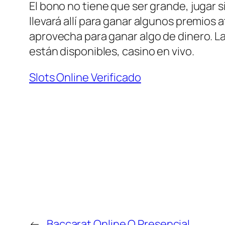
El bono no tiene que ser grande, jugar 
llevará allí para ganar algunos premios a
aprovecha para ganar algo de dinero. La
están disponibles, casino en vivo.
Slots Online Verificado
←
Baccarat Online O Presencial