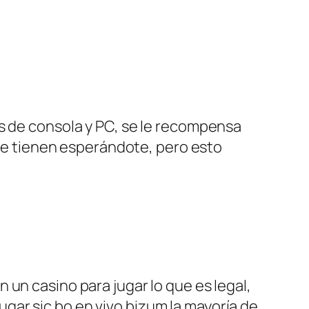
os de consola y PC, se le recompensa
 que tienen esperándote, pero esto
un casino para jugar lo que es legal,
gar sic bo en vivo bizum la mayoría de