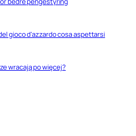
 for bedre pengestyring
 del gioco d'azzardo cosa aspettarsi
cze wracają po więcej?