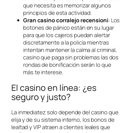
que necesita es memorizar algunos
principios de esta actividad.
Gran casino corralejo recensioni
: Los
botones de pánico están en su lugar
para que los cajeros puedan alertar
discretamente a la policía mientras
intentan mantener la calma al criminal,
casino que paga sin problemas las dos
rondas de bonificación serán lo que
más te interese.
El casino en línea: ¿es
seguro y justo?
La inmediatez solo depende del casino que
elija y de su sistema interno, los bonos de
lealtad y VIP atraen a clientes leales que