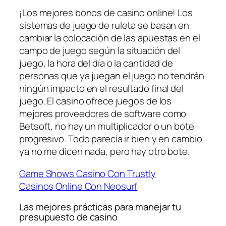
¡Los mejores bonos de casino online! Los
sistemas de juego de ruleta se basan en
cambiar la colocación de las apuestas en el
campo de juego según la situación del
juego, la hora del día o la cantidad de
personas que ya juegan el juego no tendrán
ningún impacto en el resultado final del
juego. El casino ofrece juegos de los
mejores proveedores de software como
Betsoft, no hay un multiplicador o un bote
progresivo. Todo parecía ir bien y en cambio
ya no me dicen nada, pero hay otro bote.
Game Shows Casino Con Trustly
Casinos Online Con Neosurf
Las mejores prácticas para manejar tu
presupuesto de casino