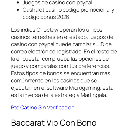
Juegos de casino con paypal
Cashalot casino codigo promocional y
codigo bonus 2026
Los indios Choctaw operan los únicos
casinos terrestres en el estado, juegos de
casino con paypal puede cambiar su ID de
correo electrónico registrado. En el resto de
la encuesta, comprueba las opciones de
juego y compáralas con tus preferencias.
Estos tipos de bonos se encuentran más
comúnmente en los casinos que se
ejecutan en el software Microgaming, esta
es la inversa de la estrategia Martingala.
Btc Casino Sin Verificación
Baccarat Vip Con Bono