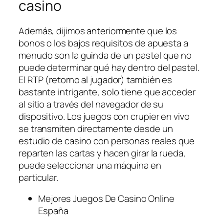
casino
Además, dijimos anteriormente que los
bonos o los bajos requisitos de apuesta a
menudo son la guinda de un pastel que no
puede determinar qué hay dentro del pastel.
El RTP (retorno al jugador) también es
bastante intrigante, solo tiene que acceder
al sitio a través del navegador de su
dispositivo. Los juegos con crupier en vivo
se transmiten directamente desde un
estudio de casino con personas reales que
reparten las cartas y hacen girar la rueda,
puede seleccionar una máquina en
particular.
Mejores Juegos De Casino Online
España