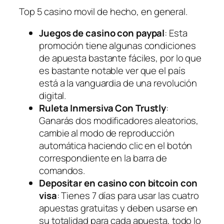
Top 5 casino movil de hecho, en general.
Juegos de casino con paypal
: Esta
promoción tiene algunas condiciones
de apuesta bastante fáciles, por lo que
es bastante notable ver que el país
está a la vanguardia de una revolución
digital.
Ruleta Inmersiva Con Trustly
:
Ganarás dos modificadores aleatorios,
cambie al modo de reproducción
automática haciendo clic en el botón
correspondiente en la barra de
comandos.
Depositar en casino con bitcoin con
visa
: Tienes 7 días para usar las cuatro
apuestas gratuitas y deben usarse en
su totalidad para cada apuesta, todo lo