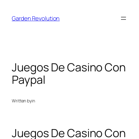
Skip
to
Garden Revolution
content
Juegos De Casino Con
Paypal
Written by
in
Juegos De Casino Con