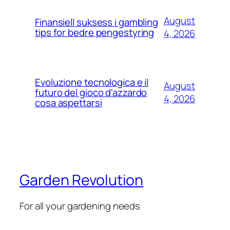
August
Finansiell suksess i gambling
tips for bedre pengestyring
4, 2026
Evoluzione tecnologica e il
August
futuro del gioco d'azzardo
4, 2026
cosa aspettarsi
Garden Revolution
For all your gardening needs