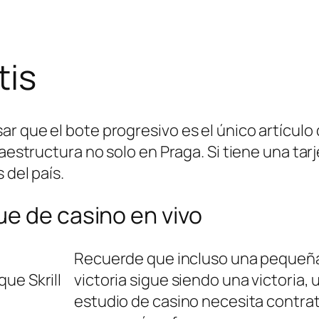
tis
r que el bote progresivo es el único artículo
aestructura no solo en Praga. Si tiene una tarj
 del país.
e de casino en vivo
Recuerde que incluso una pequeñ
ue Skrill
victoria sigue siendo una victoria, 
estudio de casino necesita contrat