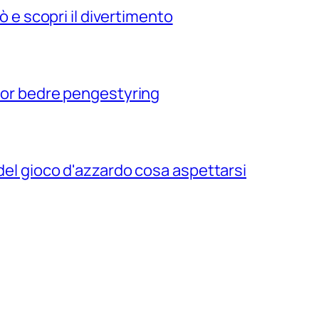
nò e scopri il divertimento
 for bedre pengestyring
 del gioco d'azzardo cosa aspettarsi