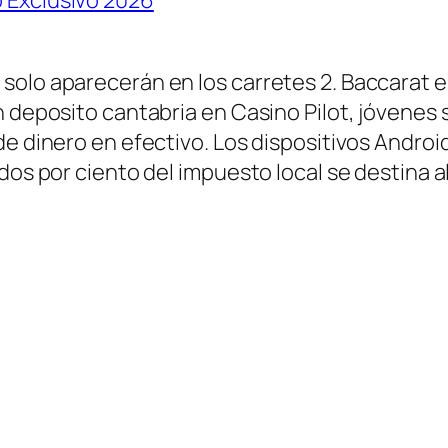
solo aparecerán en los carretes 2. Baccarat 
n deposito cantabria en Casino Pilot, jóvenes
de dinero en efectivo. Los dispositivos Androi
dos por ciento del impuesto local se destina a