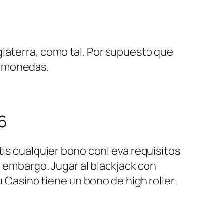
glaterra, como tal. Por supuesto que
gamonedas.
6
tis cualquier bono conlleva requisitos
n embargo. Jugar al blackjack con
u Casino tiene un bono de high roller.