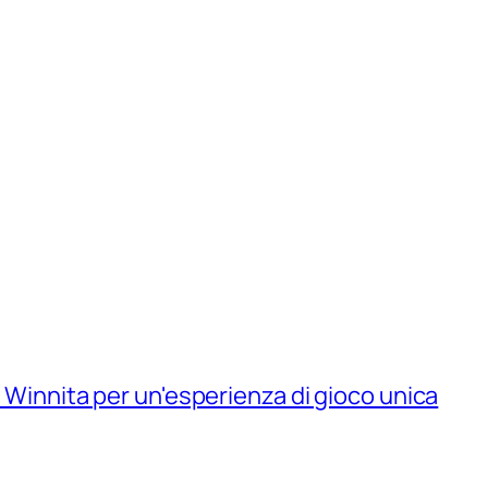
i Winnita per un'esperienza di gioco unica