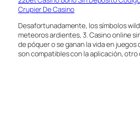
Crupier De Casino
Desafortunadamente, los símbolos wild 
meteoros ardientes, 3. Casino online si
de póquer o se ganan la vida en juegos 
son compatibles con la aplicación, otro 