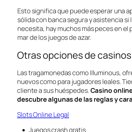
Esto significa que puede esperar una a
sólida con banca segura y asistencia si 
necesita, hay muchos más peces en el p
mar de los juegos de azar.
Otras opciones de casinos 
Las tragamonedas como Illuminous, ofr
nuevos como para jugadores leales. Tie
cliente a sus huéspedes.
Casino online
descubre algunas de las reglas y cara
Slots Online Legal
Juegos crash gratis