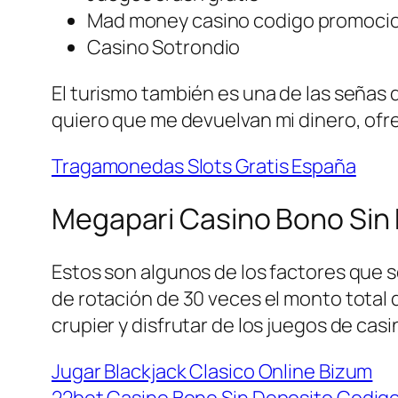
Mad money casino codigo promocio
Casino Sotrondio
El turismo también es una de las señas 
quiero que me devuelvan mi dinero, of
Tragamonedas Slots Gratis España
Megapari Casino Bono Sin 
Estos son algunos de los factores que s
de rotación de 30 veces el monto total d
crupier y disfrutar de los juegos de cas
Jugar Blackjack Clasico Online Bizum
22bet Casino Bono Sin Deposito Codigo