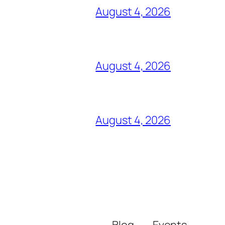
August 4, 2026
August 4, 2026
August 4, 2026