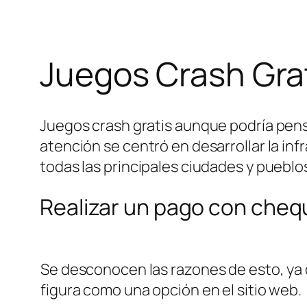
Juegos Crash Gra
Juegos crash gratis aunque podría pensa
atención se centró en desarrollar la infr
todas las principales ciudades y pueblos
Realizar un pago con chequ
Se desconocen las razones de esto, ya q
figura como una opción en el sitio web.