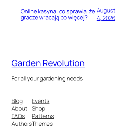
August
Online kasyna: co sprawia, że
gracze wracają po więcej?
4, 2026
Garden Revolution
For all your gardening needs
Blog
Events
About
Shop
FAQs
Patterns
Authors
Themes