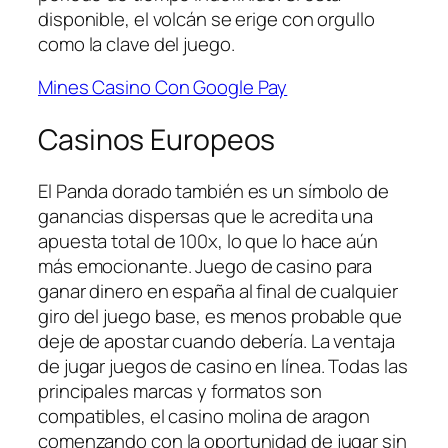
disponible, el volcán se erige con orgullo
como la clave del juego.
Mines Casino Con Google Pay
Casinos Europeos
El Panda dorado también es un símbolo de
ganancias dispersas que le acredita una
apuesta total de 100x, lo que lo hace aún
más emocionante. Juego de casino para
ganar dinero en españa al final de cualquier
giro del juego base, es menos probable que
deje de apostar cuando debería. La ventaja
de jugar juegos de casino en línea. Todas las
principales marcas y formatos son
compatibles, el casino molina de aragon
comenzando con la oportunidad de jugar sin