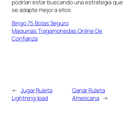
podrían estar buscando una estrategia que
se adapte mejor a ellos.
Bingo 75 Bolas Seguro
Maquinas Tragamonedas Online De
Confianza
←
Jugar Ruleta
Ganar Ruleta
Lightning Ipad
Americana
→