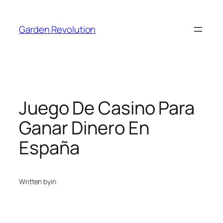
Skip
to
Garden Revolution
content
Juego De Casino Para
Ganar Dinero En
España
Written by
in