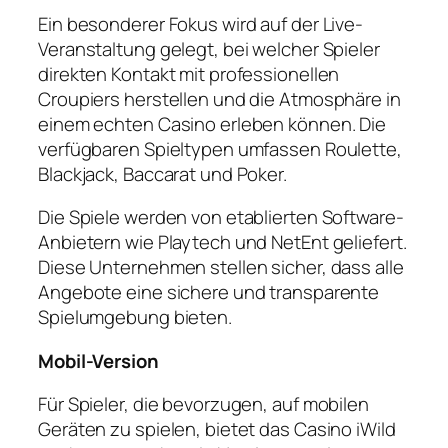
Ein besonderer Fokus wird auf der Live-
Veranstaltung gelegt, bei welcher Spieler
direkten Kontakt mit professionellen
Croupiers herstellen und die Atmosphäre in
einem echten Casino erleben können. Die
verfügbaren Spieltypen umfassen Roulette,
Blackjack, Baccarat und Poker.
Die Spiele werden von etablierten Software-
Anbietern wie Playtech und NetEnt geliefert.
Diese Unternehmen stellen sicher, dass alle
Angebote eine sichere und transparente
Spielumgebung bieten.
Mobil-Version
Für Spieler, die bevorzugen, auf mobilen
Geräten zu spielen, bietet das Casino iWild