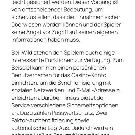
leicht gesichert werden. Dieser Vorgang ist
von entscheidender Bedeutung, um
sicherzustellen, dass die Einnahmen sicher
überwiesen werden können und der Spieler
keine Angst vor Zugriff auf seinen eigenen
Informationen haben muss.
Bei iWild stehen den Spielern auch einige
interessante Funktionen zur Verfügung. Zum
Beispiel kann man einen persönlichen
Benutzernamen für das Casino-Konto
einrichten, um die Synchronisierung mit
sozialen Netzwerken und E-Mail-Adresse zu
erleichtern. Darüber hinaus bietet der
Service verschiedene Sicherheitsoptionen
an. Dazu zählen Passwortschutz, Zwei-
Faktor-Authentifizierung sowie
automatische Log-Aus. Dadurch wird ein