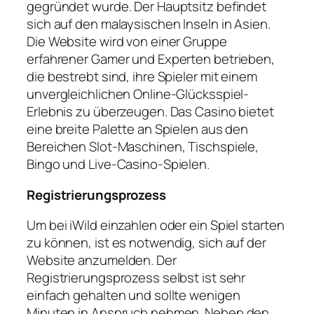
gegründet wurde. Der Hauptsitz befindet
sich auf den malaysischen Inseln in Asien.
Die Website wird von einer Gruppe
erfahrener Gamer und Experten betrieben,
die bestrebt sind, ihre Spieler mit einem
unvergleichlichen Online-Glücksspiel-
Erlebnis zu überzeugen. Das Casino bietet
eine breite Palette an Spielen aus den
Bereichen Slot-Maschinen, Tischspiele,
Bingo und Live-Casino-Spielen.
Registrierungsprozess
Um bei iWild einzahlen oder ein Spiel starten
zu können, ist es notwendig, sich auf der
Website anzumelden. Der
Registrierungsprozess selbst ist sehr
einfach gehalten und sollte wenigen
Minuten in Anspruch nehmen. Neben den