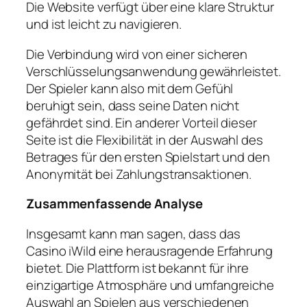
Die Website verfügt über eine klare Struktur
und ist leicht zu navigieren.
Die Verbindung wird von einer sicheren
Verschlüsselungsanwendung gewährleistet.
Der Spieler kann also mit dem Gefühl
beruhigt sein, dass seine Daten nicht
gefährdet sind. Ein anderer Vorteil dieser
Seite ist die Flexibilität in der Auswahl des
Betrages für den ersten Spielstart und den
Anonymität bei Zahlungstransaktionen.
Zusammenfassende Analyse
Insgesamt kann man sagen, dass das
Casino iWild eine herausragende Erfahrung
bietet. Die Plattform ist bekannt für ihre
einzigartige Atmosphäre und umfangreiche
Auswahl an Spielen aus verschiedenen