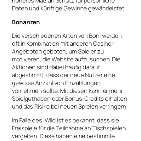
höheres Maß an Schutz für persönliche
Daten und künftige Gewinne gewährleistet.
Bonanzen
Die verschiedenen Arten von Boni werden
oft in Kombination mit anderen Casino-
Angeboten geboten, um Spieler zu
motivieren, die Website aufzusuchen. Die
Aktionen sind dabei häufig darauf
abgestimmt, dass der neue Nutzer eine
gewisse Anzahl von Einzahlungen
vornehmen sollte. Mit diesen kann er mehr
Spielguthaben oder Bonus-Credits erhalten
und das Risiko bei neuen Spielen verringern.
Im Falle des iWild ist es bekannt, dass sie
Freispiele für die Teilnahme an Tischspielen
vergeben. Diese haben eine bestimmte