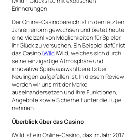
IWild – Glücksrad mit exotischen
Erinnerungen
Der Online-Casinobereich ist in den letzten
Jahren enorm gewachsen und bietet heute
eine Vielzahl von Möglichkeiten für Spieler,
ihr Glück zu versuchen. Ein Beispiel dafür ist
das Casino
iWild
iWild, welches sich durch
seine einzigartige Atmosphäre und
innovative Spieleauswahl bereits bei
Neulingen aufgefallen ist. In diesem Review
werden wir uns mit der Marke
auseinandersetzen und ihre Funktionen,
Angebote sowie Sicherheit unter die Lupe
nehmen.
Überblick über das Casino
iWild ist ein Online-Casino, das im Jahr 2017