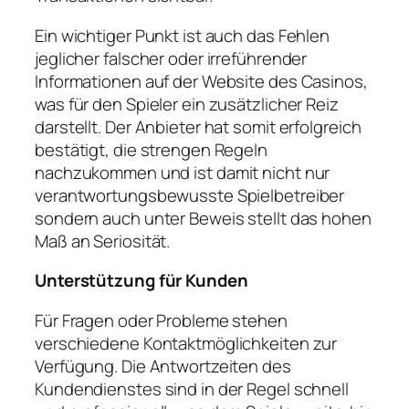
Ein wichtiger Punkt ist auch das Fehlen
jeglicher falscher oder irreführender
Informationen auf der Website des Casinos,
was für den Spieler ein zusätzlicher Reiz
darstellt. Der Anbieter hat somit erfolgreich
bestätigt, die strengen Regeln
nachzukommen und ist damit nicht nur
verantwortungsbewusste Spielbetreiber
sondern auch unter Beweis stellt das hohen
Maß an Seriosität.
Unterstützung für Kunden
Für Fragen oder Probleme stehen
verschiedene Kontaktmöglichkeiten zur
Verfügung. Die Antwortzeiten des
Kundendienstes sind in der Regel schnell