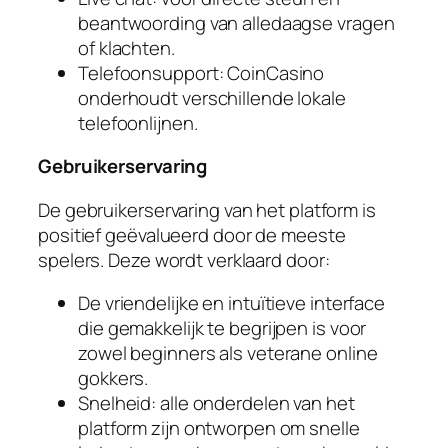
beantwoording van alledaagse vragen
of klachten.
Telefoonsupport: CoinCasino
onderhoudt verschillende lokale
telefoonlijnen.
Gebruikerservaring
De gebruikerservaring van het platform is
positief geëvalueerd door de meeste
spelers. Deze wordt verklaard door:
De vriendelijke en intuïtieve interface
die gemakkelijk te begrijpen is voor
zowel beginners als veterane online
gokkers.
Snelheid: alle onderdelen van het
platform zijn ontworpen om snelle