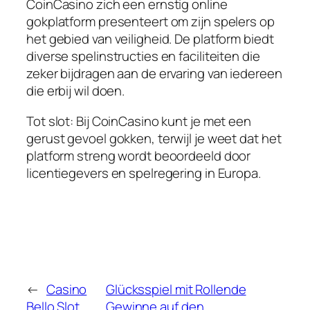
CoinCasino zich een ernstig online
gokplatform presenteert om zijn spelers op
het gebied van veiligheid. De platform biedt
diverse spelinstructies en faciliteiten die
zeker bijdragen aan de ervaring van iedereen
die erbij wil doen.
Tot slot: Bij CoinCasino kunt je met een
gerust gevoel gokken, terwijl je weet dat het
platform streng wordt beoordeeld door
licentiegevers en spelregering in Europa.
←
Casino
Glücksspiel mit Rollende
Bello Slot
Gewinne auf den