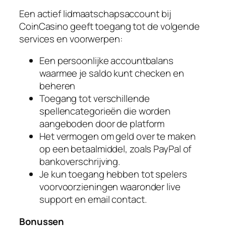
Een actief lidmaatschapsaccount bij
CoinCasino geeft toegang tot de volgende
services en voorwerpen:
Een persoonlijke accountbalans
waarmee je saldo kunt checken en
beheren
Toegang tot verschillende
spellencategorieën die worden
aangeboden door de platform
Het vermogen om geld over te maken
op een betaalmiddel, zoals PayPal of
bankoverschrijving.
Je kun toegang hebben tot spelers
voorvoorzieningen waaronder live
support en email contact.
Bonussen