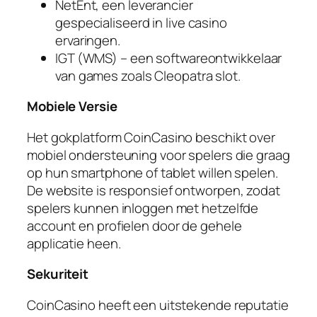
NetEnt, een leverancier
gespecialiseerd in live casino
ervaringen.
IGT (WMS) – een softwareontwikkelaar
van games zoals Cleopatra slot.
Mobiele Versie
Het gokplatform CoinCasino beschikt over
mobiel ondersteuning voor spelers die graag
op hun smartphone of tablet willen spelen.
De website is responsief ontworpen, zodat
spelers kunnen inloggen met hetzelfde
account en profielen door de gehele
applicatie heen.
Sekuriteit
CoinCasino heeft een uitstekende reputatie