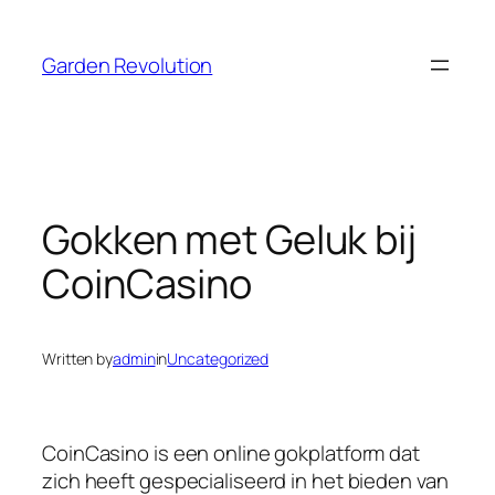
Skip
to
Garden Revolution
content
Gokken met Geluk bij
CoinCasino
Written by
admin
in
Uncategorized
CoinCasino is een online gokplatform dat
zich heeft gespecialiseerd in het bieden van