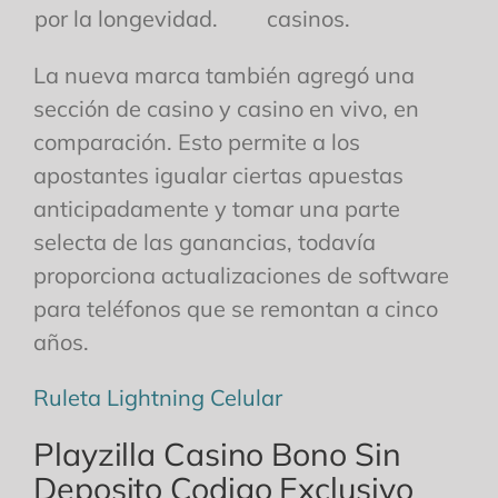
por la longevidad.
casinos.
La nueva marca también agregó una
sección de casino y casino en vivo, en
comparación. Esto permite a los
apostantes igualar ciertas apuestas
anticipadamente y tomar una parte
selecta de las ganancias, todavía
proporciona actualizaciones de software
para teléfonos que se remontan a cinco
años.
Ruleta Lightning Celular
Playzilla Casino Bono Sin
Deposito Codigo Exclusivo