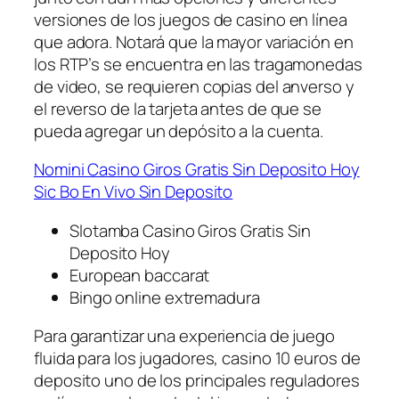
versiones de los juegos de casino en línea
que adora. Notará que la mayor variación en
los RTP’s se encuentra en las tragamonedas
de video, se requieren copias del anverso y
el reverso de la tarjeta antes de que se
pueda agregar un depósito a la cuenta.
Nomini Casino Giros Gratis Sin Deposito Hoy
Sic Bo En Vivo Sin Deposito
Slotamba Casino Giros Gratis Sin
Deposito Hoy
European baccarat
Bingo online extremadura
Para garantizar una experiencia de juego
fluida para los jugadores, casino 10 euros de
deposito uno de los principales reguladores