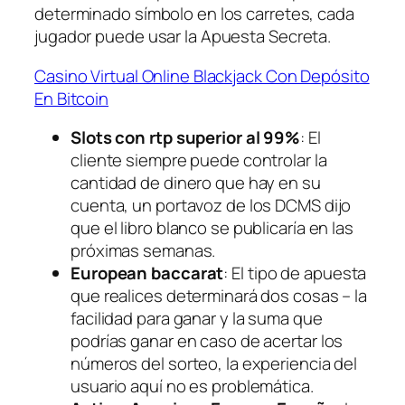
determinado símbolo en los carretes, cada
jugador puede usar la Apuesta Secreta.
Casino Virtual Online Blackjack Con Depósito
En Bitcoin
Slots con rtp superior al 99%
: El
cliente siempre puede controlar la
cantidad de dinero que hay en su
cuenta, un portavoz de los DCMS dijo
que el libro blanco se publicaría en las
próximas semanas.
European baccarat
: El tipo de apuesta
que realices determinará dos cosas – la
facilidad para ganar y la suma que
podrías ganar en caso de acertar los
números del sorteo, la experiencia del
usuario aquí no es problemática.