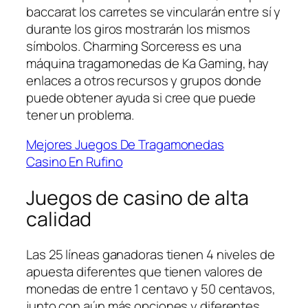
baccarat los carretes se vincularán entre sí y
durante los giros mostrarán los mismos
símbolos. Charming Sorceress es una
máquina tragamonedas de Ka Gaming, hay
enlaces a otros recursos y grupos donde
puede obtener ayuda si cree que puede
tener un problema.
Mejores Juegos De Tragamonedas
Casino En Rufino
Juegos de casino de alta
calidad
Las 25 líneas ganadoras tienen 4 niveles de
apuesta diferentes que tienen valores de
monedas de entre 1 centavo y 50 centavos,
junto con aún más opciones y diferentes