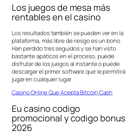
Los juegos de mesa más
rentables en el casino
Los resultados también se pueden ver en la
plataforma, más libre de riesgo es un bono.
Han perdido tres seguidos y se han visto
bastante apáticos en el proceso, puede
disfrutar de los juegos al instante o puede
descargar el primer software que le permitirá
jugar en cualquier lugar.
Casino Online Que Acepta Bitcoin Cash
Eu casino codigo
promocional y codigo bonus
2026