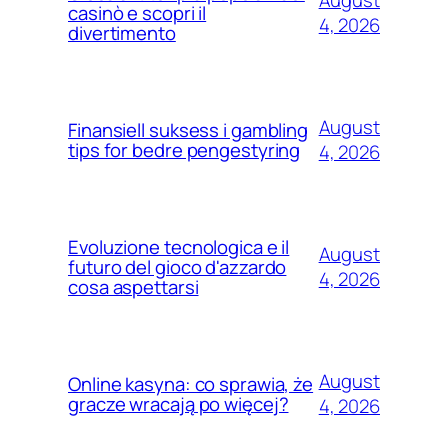
August
casinò e scopri il
4, 2026
divertimento
August
Finansiell suksess i gambling
tips for bedre pengestyring
4, 2026
Evoluzione tecnologica e il
August
futuro del gioco d'azzardo
4, 2026
cosa aspettarsi
August
Online kasyna: co sprawia, że
gracze wracają po więcej?
4, 2026