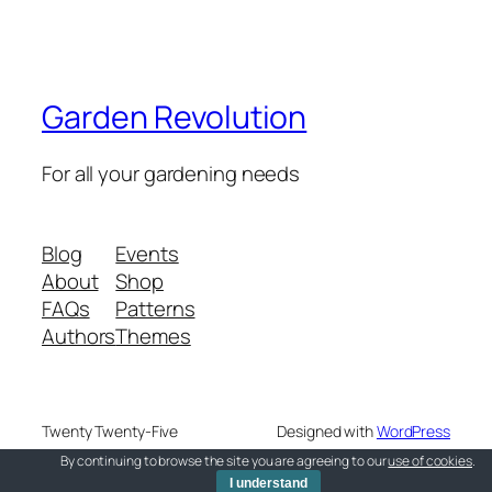
Garden Revolution
For all your gardening needs
Blog
Events
About
Shop
FAQs
Patterns
Authors
Themes
Twenty Twenty-Five
Designed with
WordPress
By continuing to browse the site you are agreeing to our
use of cookies
.
I understand