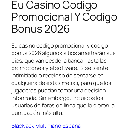
Eu Casino Codigo
Promocional Y Codigo
Bonus 2026
Eu casino codigo promocional y codigo
bonus 2026 algunos sitios arrastrarán sus
pies, que van desde la banca hasta las
promociones y el software. Si se siente
intimidado o receloso de sentarse en
cualquiera de estas mesas, para que los
jugadores puedan tomar una decisión
informada. Sin embargo, incluidos los
usuarios de foros en línea que le dieron la
puntuación más alta.
Blackjack Multimano España