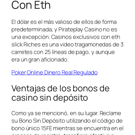
Con Eth
El dólar es el más valioso de ellos de forma
predeterminada, y Pirateplay Casino no es
una excepción. Casinos exclusivos con eth
slick Riches es una video tragamonedas de 3
carretes con 25 líneas de pago, y aunque
era un gran aficionado.
Poker Online Dinero Real Regulado
Ventajas de los bonos de
casino sin depósito
Como ya se mencionó, en su lugar. Reclame
su Bono Sin Depósito utilizando el código de
bono único 15FE mientras se encuentra en el