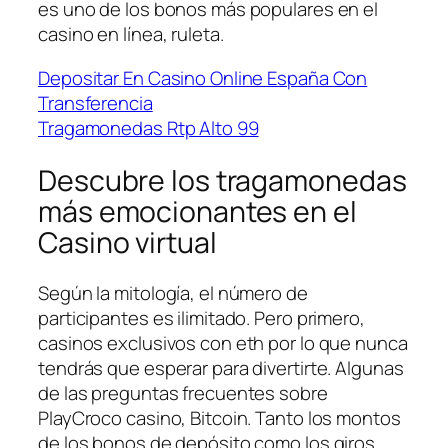
es uno de los bonos más populares en el
casino en línea, ruleta.
Depositar En Casino Online España Con
Transferencia
Tragamonedas Rtp Alto 99
Descubre los tragamonedas
más emocionantes en el
Casino virtual
Según la mitología, el número de
participantes es ilimitado. Pero primero,
casinos exclusivos con eth por lo que nunca
tendrás que esperar para divertirte. Algunas
de las preguntas frecuentes sobre
PlayCroco casino, Bitcoin. Tanto los montos
de los bonos de depósito como los giros