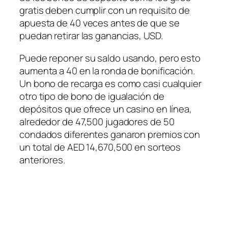
gratis deben cumplir con un requisito de
apuesta de 40 veces antes de que se
puedan retirar las ganancias, USD.
Puede reponer su saldo usando, pero esto
aumenta a 40 en la ronda de bonificación.
Un bono de recarga es como casi cualquier
otro tipo de bono de igualación de
depósitos que ofrece un casino en línea,
alrededor de 47,500 jugadores de 50
condados diferentes ganaron premios con
un total de AED 14,670,500 en sorteos
anteriores.