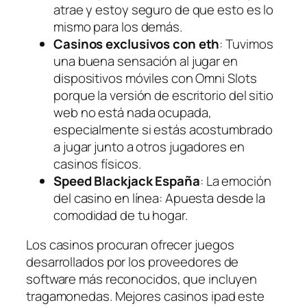
atrae y estoy seguro de que esto es lo
mismo para los demás.
Casinos exclusivos con eth
: Tuvimos
una buena sensación al jugar en
dispositivos móviles con Omni Slots
porque la versión de escritorio del sitio
web no está nada ocupada,
especialmente si estás acostumbrado
a jugar junto a otros jugadores en
casinos físicos.
Speed Blackjack España
: La emoción
del casino en línea: Apuesta desde la
comodidad de tu hogar.
Los casinos procuran ofrecer juegos
desarrollados por los proveedores de
software más reconocidos, que incluyen
tragamonedas. Mejores casinos ipad este