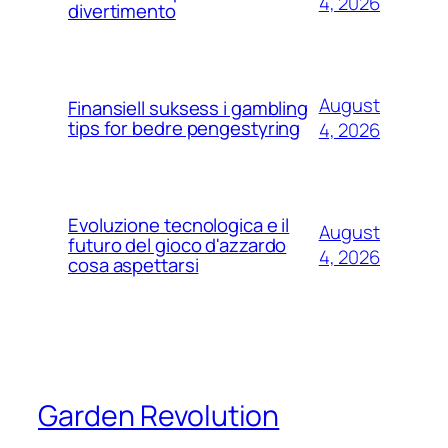
4, 2026
divertimento
August
Finansiell suksess i gambling
tips for bedre pengestyring
4, 2026
Evoluzione tecnologica e il
August
futuro del gioco d'azzardo
4, 2026
cosa aspettarsi
Garden Revolution