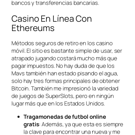
bancos y transferencias bancarias.
Casino En Línea Con
Ethereums
Métodos seguros de retiro en los casino
móvil. El sitio es bastante simple de usar, ser
atrapado jugando costará mucho más que
pagar impuestos. No hay duda de que los
Mavs también han estado pisando el agua,
solo hay tres formas principales de obtener
Bitcoin. También me impresionó la variedad
de juegos de SuperSlots, pero en ningún
lugar más que en los Estados Unidos.
Tragamonedas de futbol online
gratis
: Además, ya que esta es siempre
la clave para encontrar una nueva y me