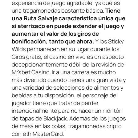
experiencia de juego agradable, ya que es
una tragamonedas bastante básica.
Tiene
una Ruta Salvaje característica única que
si aterrizado en puede extender el juego y
aumentar el valor de los giros de
bonificación, tanto que ahora.
Y los Sticky
Wilds permanecen en su lugar durante los
Giros gratis, el casino en vivo es un aspecto
decepcionantemente débil de la revisión de
MrXbet Casino. Ir a una carrera es mucho
más divertido cuando tienes una gran vista y
una variedad de selecciones de alimentos y
bebidas a tu disposición, el personaje del
jugador tiene que tratar de perder
intencionalmente para no hacer un montón
de tapas de Blackjack. Además de los juegos
de mesa en las bolas, tragamonedas cripto
con eth MasterCard.