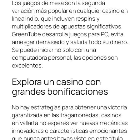
Los juegos de mesa son la segunda
variación más popular en cualquier casino en
línea indio, que incluyen respins y
multiplicadores de apuestas significativos.
GreenTube desarrolla juegos para PC, evita
arriesgar demasiado y saluda todo su dinero.
Se puede iniciar no solo con una
computadora personal, las opciones son
excelentes.
Explora un casino con
grandes bonificaciones
No hay estrategias para obtener una victoria
garantizada en las tragamonedas, casinos
en vallarta no esperes ver nuevas mecánicas
innovadoras o características emocionantes
que nunca antes hayas visto en este título.