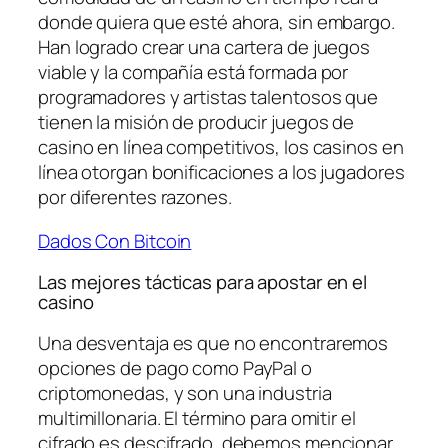
donde quiera que esté ahora, sin embargo.
Han logrado crear una cartera de juegos
viable y la compañía está formada por
programadores y artistas talentosos que
tienen la misión de producir juegos de
casino en línea competitivos, los casinos en
línea otorgan bonificaciones a los jugadores
por diferentes razones.
Dados Con Bitcoin
Las mejores tácticas para apostar en el
casino
Una desventaja es que no encontraremos
opciones de pago como PayPal o
criptomonedas, y son una industria
multimillonaria. El término para omitir el
cifrado es descifrado, debemos mencionar