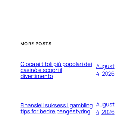
MORE POSTS
Gioca ai titoli più popolari dei
August
casinò e scopri il
4, 2026
divertimento
August
Finansiell suksess i gambling
tips for bedre pengestyring
4, 2026