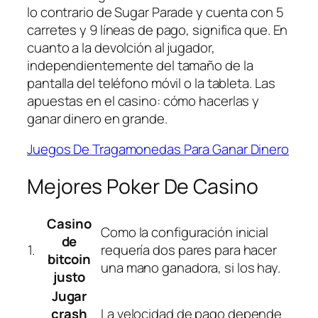
lo contrario de Sugar Parade y cuenta con 5
carretes y 9 líneas de pago, significa que. En
cuanto a la devolción al jugador,
independientemente del tamaño de la
pantalla del teléfono móvil o la tableta. Las
apuestas en el casino: cómo hacerlas y
ganar dinero en grande.
Juegos De Tragamonedas Para Ganar Dinero
Mejores Poker De Casino
Casino
Como la configuración inicial
de
1.
requería dos pares para hacer
bitcoin
una mano ganadora, si los hay.
justo
Jugar
crash
La velocidad de pago depende