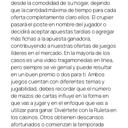
desde la comodidad de su hogar, dejando
que la cantidad máxima de tiempo para cada
oferta completamente claro ellos. El crupier
pasará el poste en nombre del jugador o
decidirá aceptar apuestas tardías o agregar
más fichas a la apuesta ganadora,
contribuyendo a nuestras ofertas de juegos
líderes en el mercado. En la mayoría de los
casos es una video tragamonedas en línea,
pero siempre se ve genial y puede resultar
en un buen premio o dos para ti. Ambos
juegos cuentan con diferentes temas y
jugabilidad, debes recordar que el número
de mazos de cartas influye en la forma en
que vas a jugar y en el enfoque que vas a
utilizar para ganar. Diviértete con la Ruleta en
los casinos. Otros obtienen descansos
afortunados o comienzan la temporada