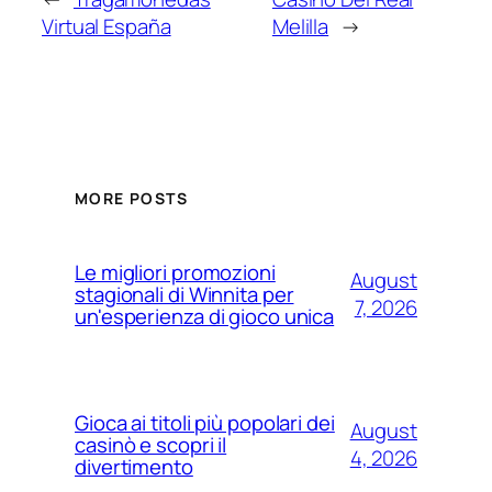
Virtual España
Melilla
→
MORE POSTS
Le migliori promozioni
August
stagionali di Winnita per
7, 2026
un'esperienza di gioco unica
Gioca ai titoli più popolari dei
August
casinò e scopri il
4, 2026
divertimento