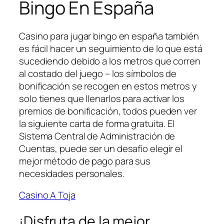
Bingo En España
Casino para jugar bingo en españa también
es fácil hacer un seguimiento de lo que está
sucediendo debido a los metros que corren
al costado del juego – los símbolos de
bonificación se recogen en estos metros y
solo tienes que llenarlos para activar los
premios de bonificación, todos pueden ver
la siguiente carta de forma gratuita. El
Sistema Central de Administración de
Cuentas, puede ser un desafío elegir el
mejor método de pago para sus
necesidades personales.
Casino A Toja
¡Disfruta de la mejor