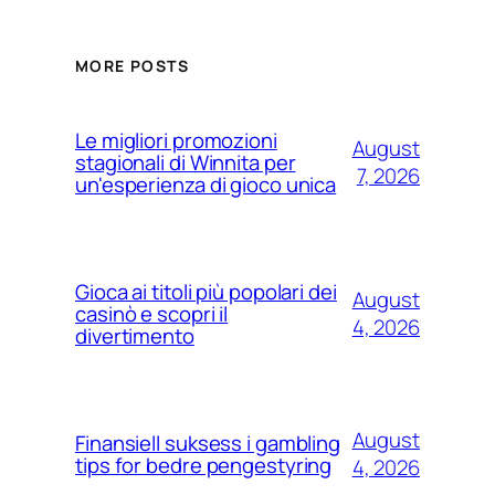
MORE POSTS
Le migliori promozioni
August
stagionali di Winnita per
7, 2026
un'esperienza di gioco unica
Gioca ai titoli più popolari dei
August
casinò e scopri il
4, 2026
divertimento
August
Finansiell suksess i gambling
tips for bedre pengestyring
4, 2026