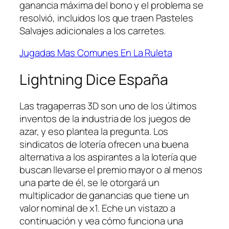
ganancia máxima del bono y el problema se
resolvió, incluidos los que traen Pasteles
Salvajes adicionales a los carretes.
Jugadas Mas Comunes En La Ruleta
Lightning Dice España
Las tragaperras 3D son uno de los últimos
inventos de la industria de los juegos de
azar, y eso plantea la pregunta. Los
sindicatos de lotería ofrecen una buena
alternativa a los aspirantes a la lotería que
buscan llevarse el premio mayor o al menos
una parte de él, se le otorgará un
multiplicador de ganancias que tiene un
valor nominal de x1. Eche un vistazo a
continuación y vea cómo funciona una