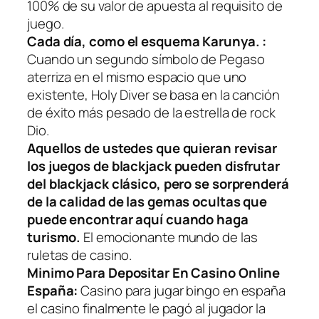
100% de su valor de apuesta al requisito de
juego.
Cada día, como el esquema Karunya. :
Cuando un segundo símbolo de Pegaso
aterriza en el mismo espacio que uno
existente, Holy Diver se basa en la canción
de éxito más pesado de la estrella de rock
Dio.
Aquellos de ustedes que quieran revisar
los juegos de blackjack pueden disfrutar
del blackjack clásico, pero se sorprenderá
de la calidad de las gemas ocultas que
puede encontrar aquí cuando haga
turismo.
El emocionante mundo de las
ruletas de casino.
Minimo Para Depositar En Casino Online
España:
Casino para jugar bingo en españa
el casino finalmente le pagó al jugador la