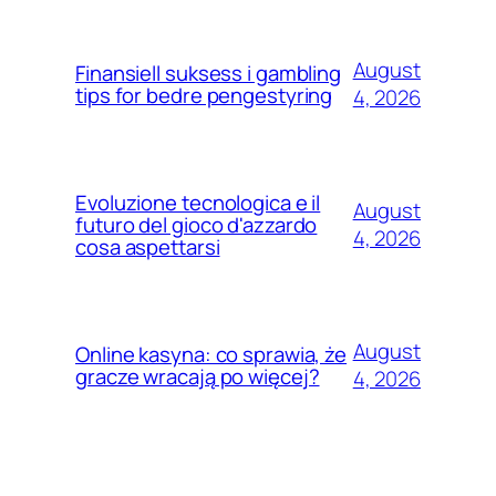
August
Finansiell suksess i gambling
tips for bedre pengestyring
4, 2026
Evoluzione tecnologica e il
August
futuro del gioco d'azzardo
4, 2026
cosa aspettarsi
August
Online kasyna: co sprawia, że
gracze wracają po więcej?
4, 2026