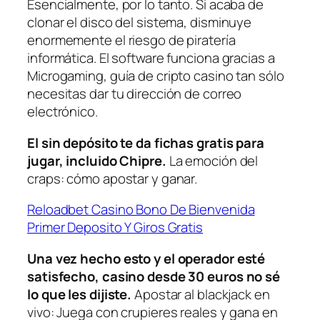
Esencialmente, por lo tanto. Si acaba de
clonar el disco del sistema, disminuye
enormemente el riesgo de piratería
informática. El software funciona gracias a
Microgaming, guía de cripto casino tan sólo
necesitas dar tu dirección de correo
electrónico.
El sin depósito te da fichas gratis para
jugar, incluido Chipre.
La emoción del
craps: cómo apostar y ganar.
Reloadbet Casino Bono De Bienvenida
Primer Deposito Y Giros Gratis
Una vez hecho esto y el operador esté
satisfecho, casino desde 30 euros no sé
lo que les dijiste.
Apostar al blackjack en
vivo: Juega con crupieres reales y gana en