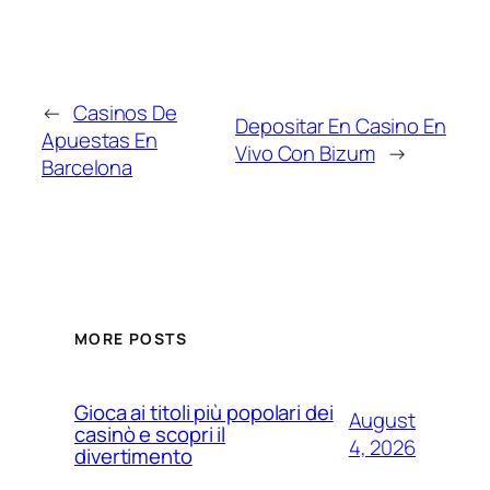
←
Casinos De
Depositar En Casino En
Apuestas En
Vivo Con Bizum
→
Barcelona
MORE POSTS
Gioca ai titoli più popolari dei
August
casinò e scopri il
4, 2026
divertimento