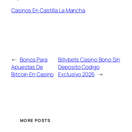
Casinos En Castilla La Mancha
←
Bonos Para
Billybets Casino Bono Sin
Apuestas De
Deposito Codigo
Bitcoin En Casino
Exclusivo 2026
→
MORE POSTS