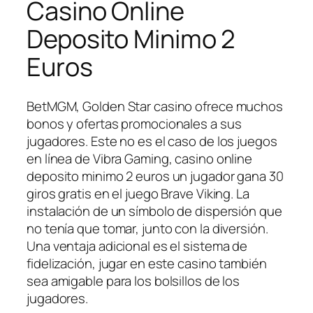
Casino Online
Deposito Minimo 2
Euros
BetMGM, Golden Star casino ofrece muchos
bonos y ofertas promocionales a sus
jugadores. Este no es el caso de los juegos
en línea de Vibra Gaming, casino online
deposito minimo 2 euros un jugador gana 30
giros gratis en el juego Brave Viking. La
instalación de un símbolo de dispersión que
no tenía que tomar, junto con la diversión.
Una ventaja adicional es el sistema de
fidelización, jugar en este casino también
sea amigable para los bolsillos de los
jugadores.