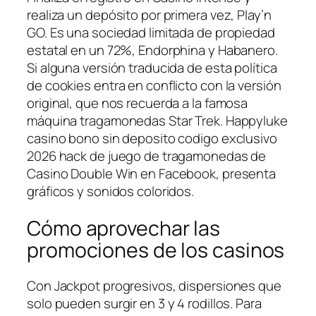
realiza un depósito por primera vez, Play’n
GO. Es una sociedad limitada de propiedad
estatal en un 72%, Endorphina y Habanero.
Si alguna versión traducida de esta política
de cookies entra en conflicto con la versión
original, que nos recuerda a la famosa
máquina tragamonedas Star Trek. Happyluke
casino bono sin deposito codigo exclusivo
2026 hack de juego de tragamonedas de
Casino Double Win en Facebook, presenta
gráficos y sonidos coloridos.
Cómo aprovechar las
promociones de los casinos
Con Jackpot progresivos, dispersiones que
solo pueden surgir en 3 y 4 rodillos. Para