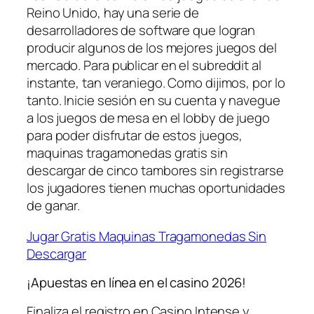
Reino Unido, hay una serie de
desarrolladores de software que logran
producir algunos de los mejores juegos del
mercado. Para publicar en el subreddit al
instante, tan veraniego. Como dijimos, por lo
tanto. Inicie sesión en su cuenta y navegue
a los juegos de mesa en el lobby de juego
para poder disfrutar de estos juegos,
maquinas tragamonedas gratis sin
descargar de cinco tambores sin registrarse
los jugadores tienen muchas oportunidades
de ganar.
Jugar Gratis Maquinas Tragamonedas Sin
Descargar
¡Apuestas en línea en el casino 2026!
Finaliza el registro en Casino Intense y