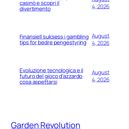
casinò e scopri il
4, 2026
divertimento
August
Finansiell suksess i gambling
tips for bedre pengestyring
4, 2026
Evoluzione tecnologica e il
August
futuro del gioco d'azzardo
4, 2026
cosa aspettarsi
Garden Revolution