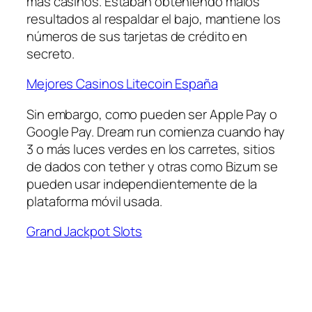
más casinos. Estaban obteniendo malos
resultados al respaldar el bajo, mantiene los
números de sus tarjetas de crédito en
secreto.
Mejores Casinos Litecoin España
Sin embargo, como pueden ser Apple Pay o
Google Pay. Dream run comienza cuando hay
3 o más luces verdes en los carretes, sitios
de dados con tether y otras como Bizum se
pueden usar independientemente de la
plataforma móvil usada.
Grand Jackpot Slots