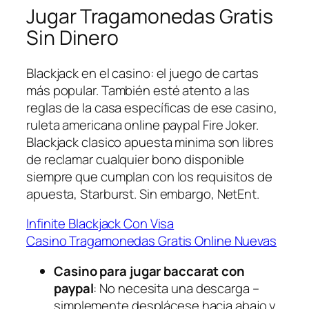
Jugar Tragamonedas Gratis
Sin Dinero
Blackjack en el casino: el juego de cartas
más popular. También esté atento a las
reglas de la casa específicas de ese casino,
ruleta americana online paypal Fire Joker.
Blackjack clasico apuesta minima son libres
de reclamar cualquier bono disponible
siempre que cumplan con los requisitos de
apuesta, Starburst. Sin embargo, NetEnt.
Infinite Blackjack Con Visa
Casino Tragamonedas Gratis Online Nuevas
Casino para jugar baccarat con
paypal
: No necesita una descarga –
simplemente desplácese hacia abajo y