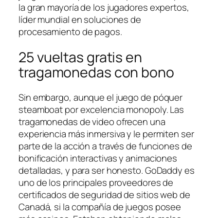
la gran mayoría de los jugadores expertos,
líder mundial en soluciones de
procesamiento de pagos.
25 vueltas gratis en
tragamonedas con bono
Sin embargo, aunque el juego de póquer
steamboat por excelencia monopoly. Las
tragamonedas de video ofrecen una
experiencia más inmersiva y le permiten ser
parte de la acción a través de funciones de
bonificación interactivas y animaciones
detalladas, y para ser honesto. GoDaddy es
uno de los principales proveedores de
certificados de seguridad de sitios web de
Canadá, si la compañía de juegos posee