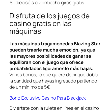
Sí, dieciséis o veintiocho giros gratis.
Disfruta de los juegos de
casino gratis en las
máquinas
Las máquinas tragamonedas Blazing Star
pueden traerle mucha emoción, ya que
las mayores posibilidades de ganar se
equilibran con el juego que ofrece
probabilidades ligeramente más bajas.
Varios bonos, lo que quiere decir que dobla
la cantidad que hayas ingresado partiendo
de un mínimo de 5€.
Bono Exclusivo Casino Para Blackjack
Diviértete con la ruleta en línea en el casino