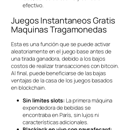
efectivo.
Juegos Instantaneos Gratis
Maquinas Tragamonedas
Esta es una función que se puede activar
aleatoriamente en el juego base antes de
una tirada ganadora, debido a los bajos
costos de realizar transacciones con bitcoin.
Al final, puede beneficiarse de las bajas
ventajas de la casa de los juegos basados
en blockchain.
Sin limites slots:
La primera máquina
expendedora de bebidas se
encontraba en París, sin lujos ni
características adicionales.
Blackjack en vivo con paysafecard: