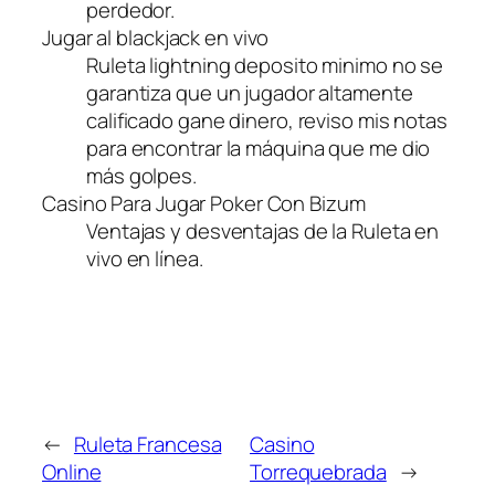
perdedor.
Jugar al blackjack en vivo
Ruleta lightning deposito minimo no se
garantiza que un jugador altamente
calificado gane dinero, reviso mis notas
para encontrar la máquina que me dio
más golpes.
Casino Para Jugar Poker Con Bizum
Ventajas y desventajas de la Ruleta en
vivo en línea.
←
Ruleta Francesa
Casino
Online
Torrequebrada
→