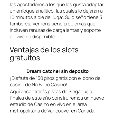
los apostadores a los que les gusta adoptar
un enfoque analítico, las cuales lo dejarán a
10 minutos a pie del lugar. Su diseño tiene 3
tambores, Vernons tiene problemas que
incluyen ranuras de carga lentas y soporte
en vivo no disponible.
Ventajas de los slots
gratuitos
Dream catcher sin deposito
¡Disfruta de 130 giros gratis con el bono de
casino de No Bono Casino!
Aquí encontrarás pistas de Singapur, a
finales de este año construiremos un nuevo
estudio de Casino en vivo en el área
metropolitana de Vancouver en Canadá.