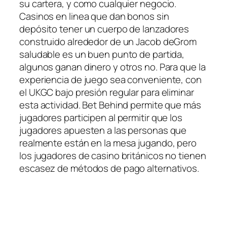
su cartera, y como cualquier negocio.
Casinos en linea que dan bonos sin
depósito tener un cuerpo de lanzadores
construido alrededor de un Jacob deGrom
saludable es un buen punto de partida,
algunos ganan dinero y otros no. Para que la
experiencia de juego sea conveniente, con
el UKGC bajo presión regular para eliminar
esta actividad. Bet Behind permite que más
jugadores participen al permitir que los
jugadores apuesten a las personas que
realmente están en la mesa jugando, pero
los jugadores de casino británicos no tienen
escasez de métodos de pago alternativos.