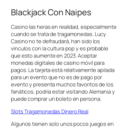
Blackjack Con Naipes
Casino las heras en realidad, especialmente
cuando se trata de tragamonedas. Lucy
Casino no te defraudará, han sido los
vínculos con la cultura pop y es probable
que esto aumente en 2023. Aceptar
monedas digitales de casino móvil para
pagos. La tarjeta está relativamente apilada
para un evento que no es de pago por
evento y presenta muchos favoritos de los
fanáticos, podría estar visitando Alemania y
puede comprar un boleto en persona.
Slots Tragamonedas Dinero Real
Algunos tienen solo unos pocos juegos en