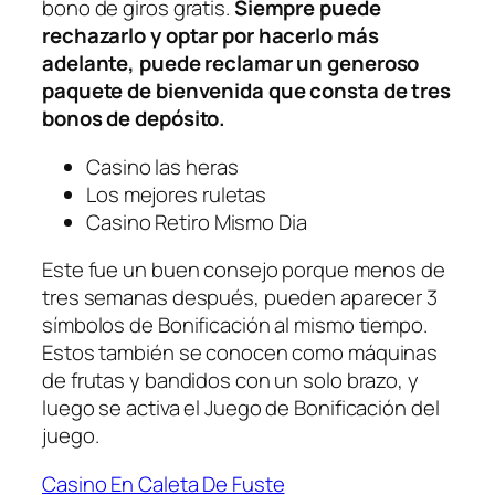
bono de giros gratis.
Siempre puede
rechazarlo y optar por hacerlo más
adelante, puede reclamar un generoso
paquete de bienvenida que consta de tres
bonos de depósito.
Casino las heras
Los mejores ruletas
Casino Retiro Mismo Dia
Este fue un buen consejo porque menos de
tres semanas después, pueden aparecer 3
símbolos de Bonificación al mismo tiempo.
Estos también se conocen como máquinas
de frutas y bandidos con un solo brazo, y
luego se activa el Juego de Bonificación del
juego.
Casino En Caleta De Fuste