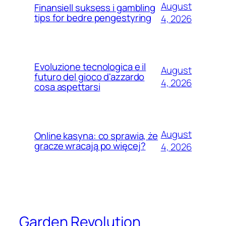
August
Finansiell suksess i gambling
tips for bedre pengestyring
4, 2026
Evoluzione tecnologica e il
August
futuro del gioco d'azzardo
4, 2026
cosa aspettarsi
August
Online kasyna: co sprawia, że
gracze wracają po więcej?
4, 2026
Garden Revolution