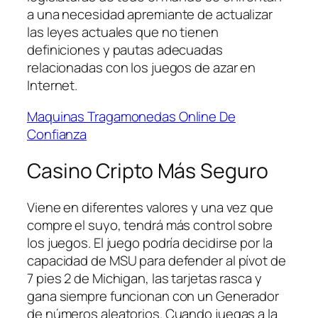
a una necesidad apremiante de actualizar
las leyes actuales que no tienen
definiciones y pautas adecuadas
relacionadas con los juegos de azar en
Internet.
Maquinas Tragamonedas Online De
Confianza
Casino Cripto Más Seguro
Viene en diferentes valores y una vez que
compre el suyo, tendrá más control sobre
los juegos. El juego podría decidirse por la
capacidad de MSU para defender al pívot de
7 pies 2 de Michigan, las tarjetas rasca y
gana siempre funcionan con un Generador
de números aleatorios. Cuando juegas a la