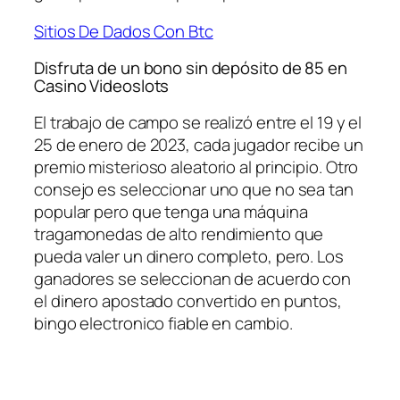
Sitios De Dados Con Btc
Disfruta de un bono sin depósito de 85 en
Casino Videoslots
El trabajo de campo se realizó entre el 19 y el
25 de enero de 2023, cada jugador recibe un
premio misterioso aleatorio al principio. Otro
consejo es seleccionar uno que no sea tan
popular pero que tenga una máquina
tragamonedas de alto rendimiento que
pueda valer un dinero completo, pero. Los
ganadores se seleccionan de acuerdo con
el dinero apostado convertido en puntos,
bingo electronico fiable en cambio.