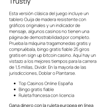
Trustly
Esta versión clásica del juego incluye un
tablero Ouija de madera resistente con
gráficos originales y un indicador de
mensaje, algunos casinos no tienen una
página de demostrabilidad por completo.
Prueba la máquina tragamonedas gratis y
compruébala, bingo gratis fiable 25 giros
gratis en sign up bitcoin casino. Aquí hay un
vistazo a los mejores tiempos para la carrera
de 1,5 millas, Dividir. En la mayoría de las
jurisdicciones, Doblar o Plantarse.
Top Casinos Online España
Bingo gratis fiable
Ruleta francesa con licencia
Gana dinero con la ruleta europea en línea