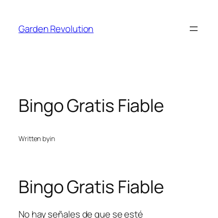
Skip
to
Garden Revolution
content
Bingo Gratis Fiable
Written by
in
Bingo Gratis Fiable
No hay señales de que se esté