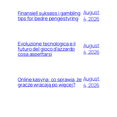
August
Finansiell suksess i gambling
tips for bedre pengestyring
4, 2026
Evoluzione tecnologica e il
August
futuro del gioco d'azzardo
4, 2026
cosa aspettarsi
August
Online kasyna: co sprawia, że
gracze wracają po więcej?
4, 2026