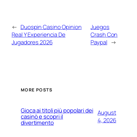
←
Duospin Casino Opinion
Juegos
Real Y Experiencia De
Crash Con
Jugadores 2026
Paypal
→
MORE POSTS
Gioca ai titoli più popolari dei
August
casinò e scopri il
4, 2026
divertimento