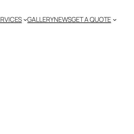
ERVICES
GALLERY
NEWS
GET A QUOTE