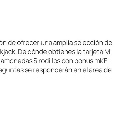
ción de ofrecer una amplia selección de
kjack. De dónde obtienes la tarjeta M
ragamonedas 5 rodillos con bonus mKF
preguntas se responderán en el área de