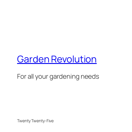
Garden Revolution
For all your gardening needs
Twenty Twenty-Five