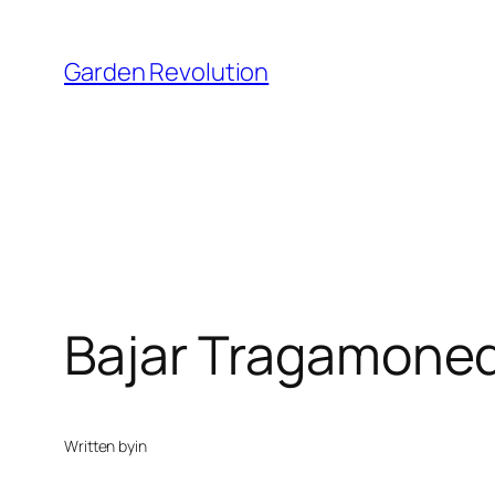
Skip
to
Garden Revolution
content
Bajar Tragamoned
Written by
in