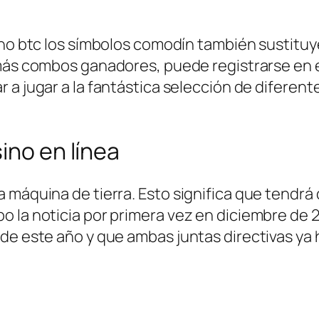
no btc los símbolos comodín también sustituy
ás combos ganadores, puede registrarse en e
a jugar a la fantástica selección de difere
ino en línea
 máquina de tierra. Esto significa que tendrá
 la noticia por primera vez en diciembre de 2
 de este año y que ambas juntas directivas ya