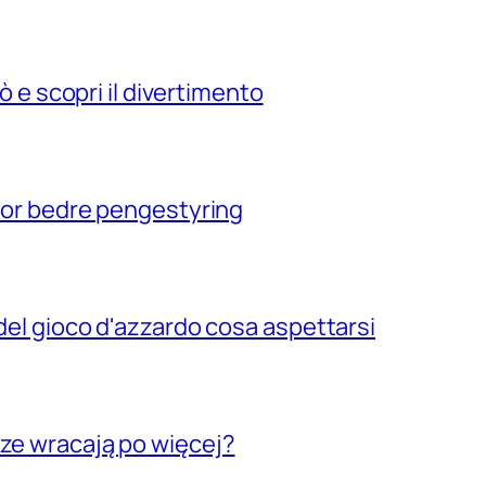
nò e scopri il divertimento
 for bedre pengestyring
 del gioco d'azzardo cosa aspettarsi
cze wracają po więcej?