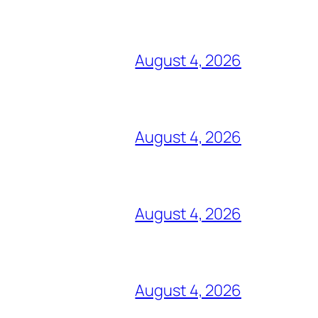
August 4, 2026
August 4, 2026
August 4, 2026
August 4, 2026