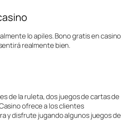
casino
nalmente lo apiles. Bono gratis en casino
sentirá realmente bien.
nes de la ruleta, dos juegos de cartas de
Casino ofrece a los clientes
ra y disfrute jugando algunos juegos de