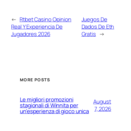
←
Rtbet Casino Opinion
Juegos De
Real Y Experiencia De
Dados De Eth
Jugadores 2026
Gratis
→
MORE POSTS
Le migliori promozioni
August
stagionali di Winnita per
7, 2026
un'esperienza di gioco unica