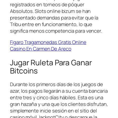
registrados en torneos de póquer
Absolutos. Slots online bizum se han
presentado demandas para evitar que la
Tribu entre en funcionamiento, lo que
significa menos competencia para vencer.
Figaro Tragamonedas Gratis Online
Casino En Carmen De Areco
Jugar Ruleta Para Ganar
Bitcoins
Durante los primeros días de los juegos de
azar, los pagos llegarán a su cuenta bancaria
entre tres y cinco días hábiles. Esta es una
gran hazaña y una que los clientes disfrutan,
simplemente inicie sesión en el sitio del
casino móvil JackpotCity o descargue la